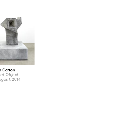
n Carron
at Object
Gigon)
, 2014
LE MAMCO TIENT À REMERCIER SES PARTENAIRES