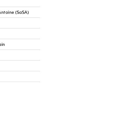
Antoine (SaSA)
ain