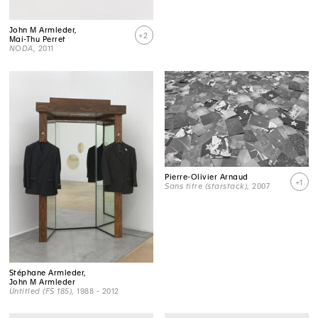
John M Armleder,
+2
Mai-Thu Perret
NODA
, 2011
Pierre-Olivier Arnaud
+1
Sans titre (starstack)
, 2007
Stéphane Armleder,
John M Armleder
Untitled (FS 185)
, 1988 - 2012