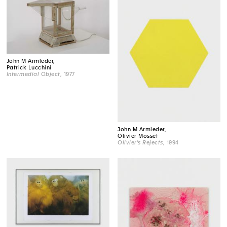
John M Armleder,
Patrick Lucchini
Intermedial Object
, 1977
John M Armleder,
Olivier Mosset
Olivier's Rejects
, 1994