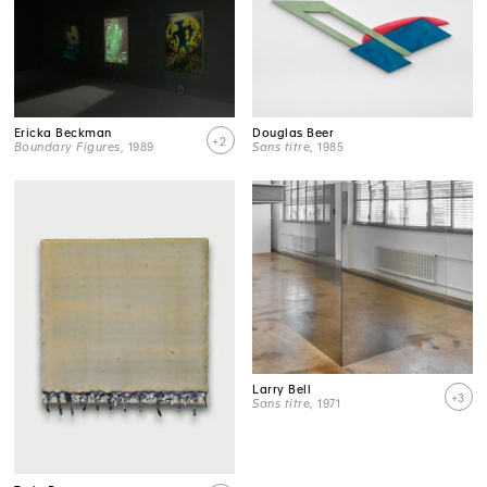
Ericka Beckman
Douglas Beer
+2
Boundary Figures
, 1989
Sans titre
, 1985
Larry Bell
+3
Sans titre
, 1971