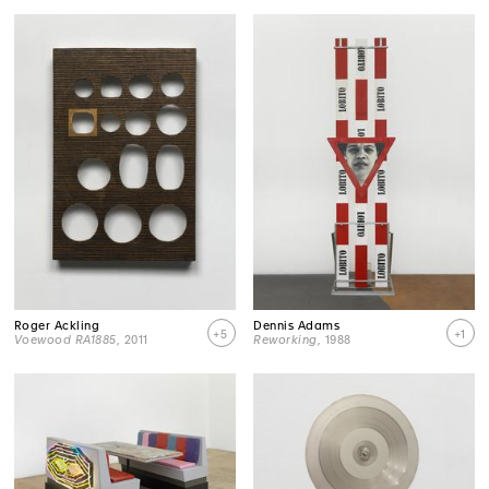
Roger Ackling
Dennis Adams
+5
+1
Voewood RA1885
, 2011
Reworking
, 1988