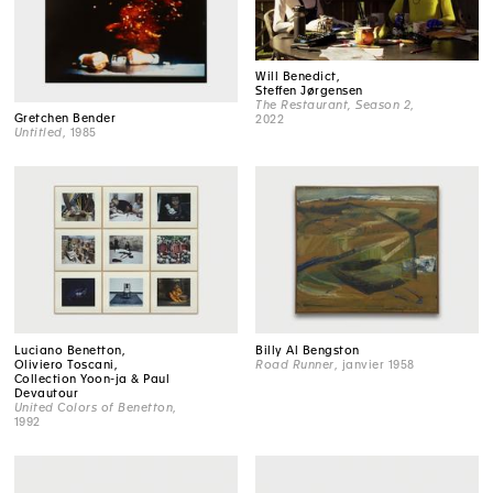
Will Benedict,
Steffen Jørgensen
The Restaurant, Season 2
,
Gretchen Bender
2022
Untitled
, 1985
Luciano Benetton,
Billy Al Bengston
Oliviero Toscani,
Road Runner
, janvier 1958
Collection Yoon-ja & Paul
Devautour
United Colors of Benetton
,
1992