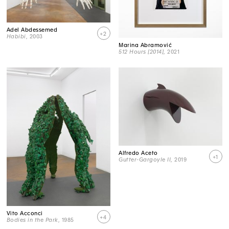
Adel Abdessemed
+2
Habibi
, 2003
Marina Abramović
512 Hours [2014]
, 2021
Alfredo Aceto
+1
Gutter-Gargoyle II
, 2019
Vito Acconci
+4
Bodies in the Park
, 1985