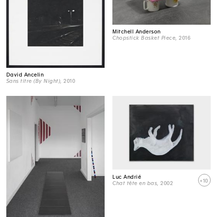
Mitchell Anderson
Chopstick Basket Piece
, 2016
David Ancelin
Sans titre (By Night)
, 2010
Luc Andrié
+10
Chat tête en bas
, 2002