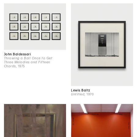
John Baldessari
Throwing a Ball Once to Get
Three Melodies and Fifteen
Chords
, 1975
Lewis Baltz
Untitled
, 1970