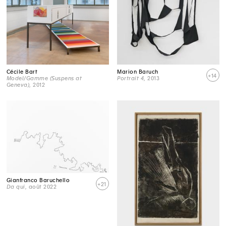
Cécile Bart
Marion Baruch
+14
Model/Gamme (Suspens at
Portrait 4
, 2013
Geneva)
, 2012
Gianfranco Baruchello
+21
Da qui
, août 2022