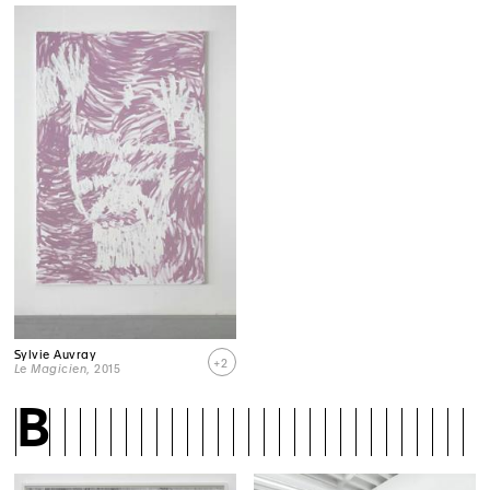
Sylvie Auvray
+2
Le Magicien
, 2015
B