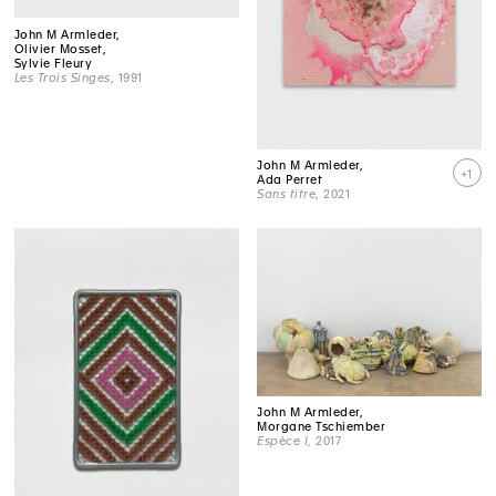
John M Armleder,
Olivier Mosset,
Sylvie Fleury
Les Trois Singes
, 1991
John M Armleder,
+1
Ada Perret
Sans titre
, 2021
John M Armleder,
Morgane Tschiember
Espèce I
, 2017