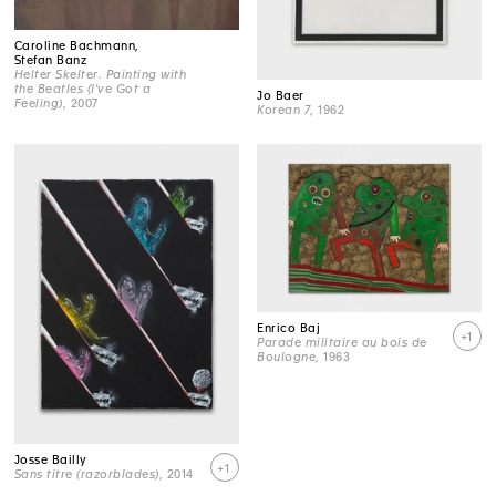
Caroline Bachmann,
Stefan Banz
Helter Skelter. Painting with
the Beatles (I've Got a
Jo Baer
Feeling)
, 2007
Korean 7
, 1962
Enrico Baj
+1
Parade militaire au bois de
Boulogne
, 1963
Josse Bailly
+1
Sans titre (razorblades)
, 2014