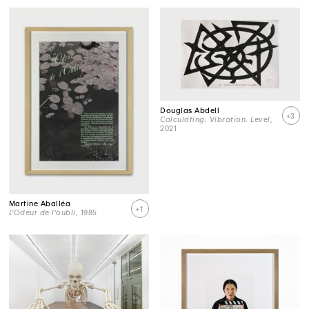
Douglas Abdell
+3
Calculating. Vibration. Level
,
2021
Martine Aballéa
+1
L'Odeur de l'oubli
, 1985