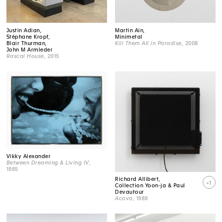
Justin Adian,
Martin Ain,
Stéphane Kropf,
Minimetal
Blair Thurman,
Kill Them All in Paradise
, 2008
John M Armleder
Rascal House
, 2015
Vikky Alexander
Between Dreaming & Living IV
,
1985
Richard Allibert,
+1
Collection Yoon-ja & Paul
Devautour
Acova
, 1989