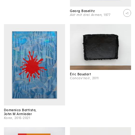
Georg Baselitz
+1
Akt mit drei Armen
, 1977
Éric Baudart
Concav'noir
, 2011
Domenico Battista,
John M Armleder
Kona
, 2015-2021