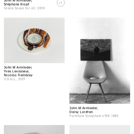
John M Armleder,
+1
Stéphane Kropf
Grüne Sosse for all
, 2019
John M Armleder,
Yves Levasseur,
Nicolas Trembley
Y.D.G.L.
, 2021
John M Armleder,
Daisy Lorétan
Furniture Sculpture n°89
, 1985