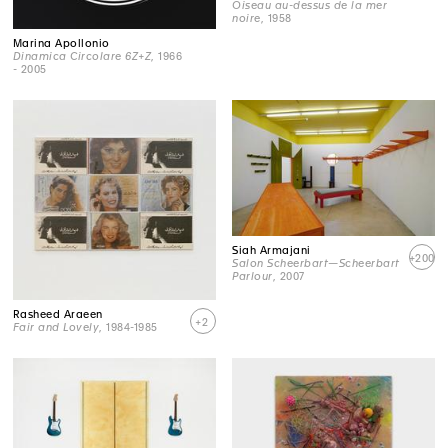
Oiseau au-dessus de la mer
noire
, 1958
Marina Apollonio
Dinamica Circolare 6Z+Z
, 1966
- 2005
Siah Armajani
+200
Salon Scheerbart—Scheerbart
Parlour
, 2007
Rasheed Araeen
+2
Fair and Lovely
, 1984-1985