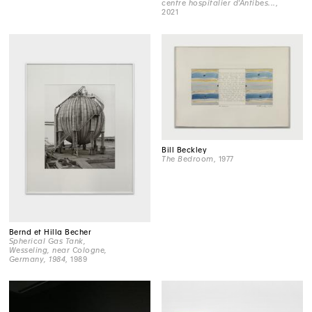
centre hospitalier d'Antibes...
,
2021
Bill Beckley
The Bedroom
, 1977
Bernd et Hilla Becher
Spherical Gas Tank,
Wesseling, near Cologne,
Germany, 1984
, 1989