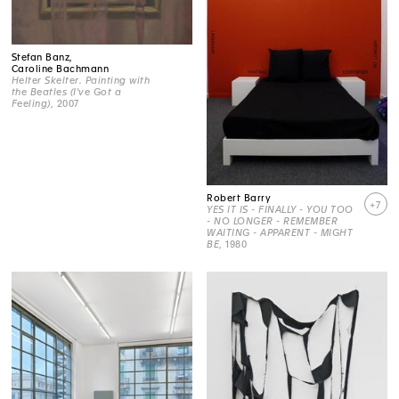
Stefan Banz,
Caroline Bachmann
Helter Skelter. Painting with
the Beatles (I've Got a
Feeling)
, 2007
Robert Barry
+7
YES IT IS - FINALLY - YOU TOO
- NO LONGER - REMEMBER
WAITING - APPARENT - MIGHT
BE
, 1980