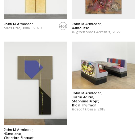
John M Armleder
John M Armleder,
+104
Sans titre
, 1986 - 2020
43mousse
Buglossoïdes Arvensis
, 2022
John M Armleder,
Justin Adian,
Stéphane Kropf,
Blair Thurman
Rascal House
, 2015
John M Armleder,
43mousse,
Christian Floquet