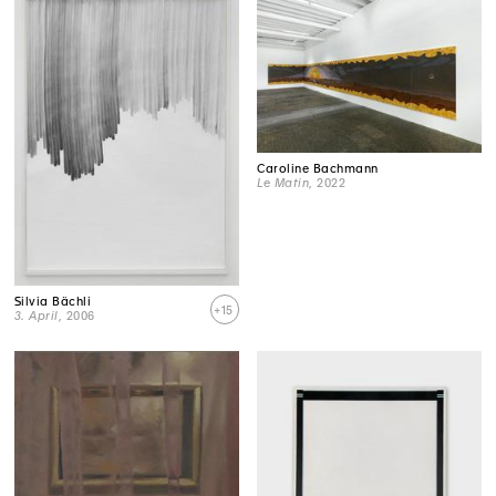
Caroline Bachmann
Le Matin
, 2022
Silvia Bächli
+15
3. April
, 2006