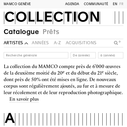
MAMCO GENÈVE
AGENDA
COMMUNAUTÉ
EN
FR
COLLECTION
Catalogue
Prêts
ARTISTES
ANNÉES
A-Z
ACQUISITIONS
Recherche générale
De (année)
à (année)
La collection du MAMCO compte près de 6'000 œuvres
e
e
de la deuxième moitié du 20
et du début du 21
siècle,
dont près de 50% ont été mises en ligne. De nouveaux
corpus sont régulièrement ajoutés, au fur et à mesure de
leur récolement et de leur reproduction photographique.
En savoir plus
A