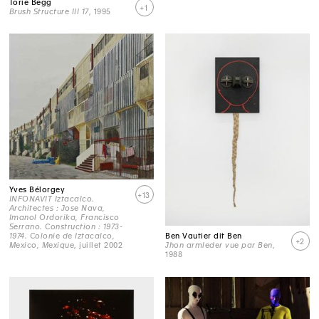
Torie Begg
+1
Brush Structure III 17
, 1995
Yves Bélorgey
+13
INFONAVIT Iztacalco.
Architectes : Jose Nava,
Imanol Ordorika, Francisco
Serrano. Construction : 1973-
1974. Colonie de Iztacalco,
Ben Vautier dit Ben
+2
Mexico, Mexique
, juillet 2002
Jhon armleder vue par Ben
,
1988