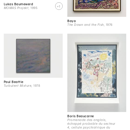
Lukas Baumewerd
+1
MOMAS Projekt
, 1995
Baya
The Dawn and the Fish
, 1976
Paul Beattie
Turbulent Mixture
, 1978
Boris Beaucarne
Promenade des anglais,
échappé probable du secteur
4, cellule psychiatrique du