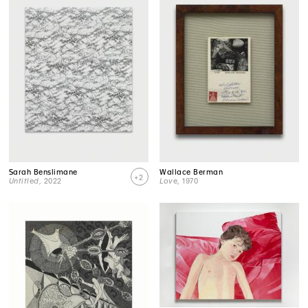
Sarah Benslimane
Wallace Berman
+2
Untitled
, 2022
Love
, 1970