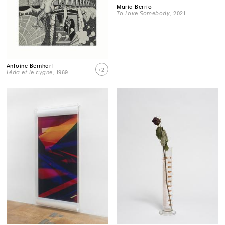
María Berrío
To Love Somebody
, 2021
Antoine Bernhart
+2
Léda et le cygne
, 1969