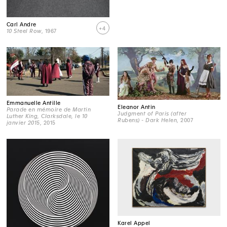
Carl Andre
+4
10 Steel Row
, 1967
Emmanuelle Antille
Eleanor Antin
Parade en mémoire de Martin
Judgment of Paris (after
Luther King, Clarksdale, le 10
Rubens) - Dark Helen
, 2007
janvier 2015
, 2015
Karel Appel