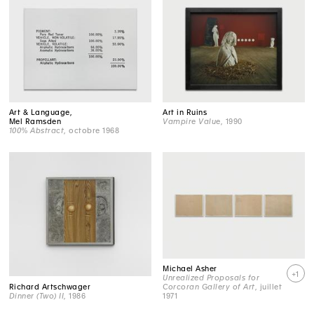
Art & Language,
Art in Ruins
Mel Ramsden
Vampire Value
, 1990
100% Abstract
, octobre 1968
Michael Asher
+1
Unrealized Proposals for
Richard Artschwager
Corcoran Gallery of Art
, juillet
Dinner (Two) II
, 1986
1971