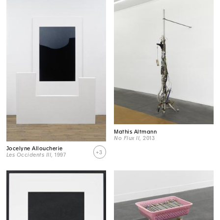
Mathis Altmann
No Flux II
, 2013
Jocelyne Alloucherie
+3
Les Occidents III
, 1997