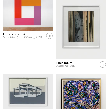
Francis Baudevin
+9
Sans titre (Don Gibson)
, 2013
Erica Baum
+1
Alarmed
, 2012