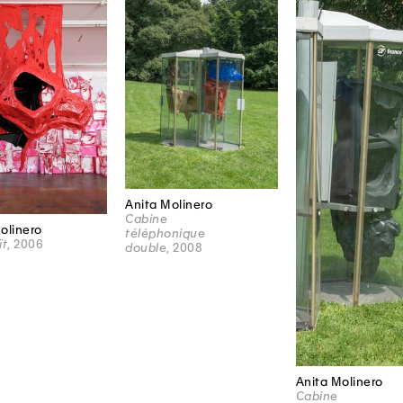
Anita Molinero
Cabine
olinero
téléphonique
ït
, 2006
double
, 2008
Anita Molinero
Cabine