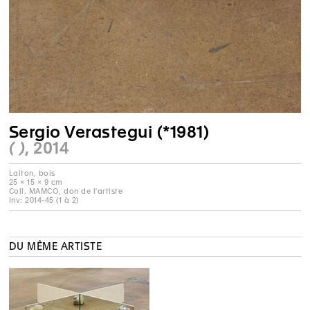
Sergio Verastegui (*1981)
( )
, 2014
Laiton, bois
25 × 15 × 9 cm
Coll. MAMCO, don de l'artiste
Inv: 2014-45 (1 à 2)
DU MÊME ARTISTE