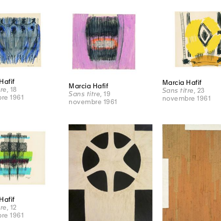
Hafif
Marcia Hafif
Marcia Hafif
tre
, 18
Sans titre
, 23
Sans titre
, 19
re 1961
novembre 1961
novembre 1961
Hafif
tre
, 12
re 1961