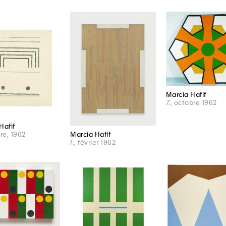
Marcia Hafif
7.
, octobre 1962
Hafif
Marcia Hafif
tre
, 1962
I.
, février 1962