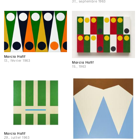
31.
, septembre 1963
Marcia Hafif
13.
, février 1963
Marcia Hafif
15.
, 1963
Marcia Hafif
29.
, juillet 1963