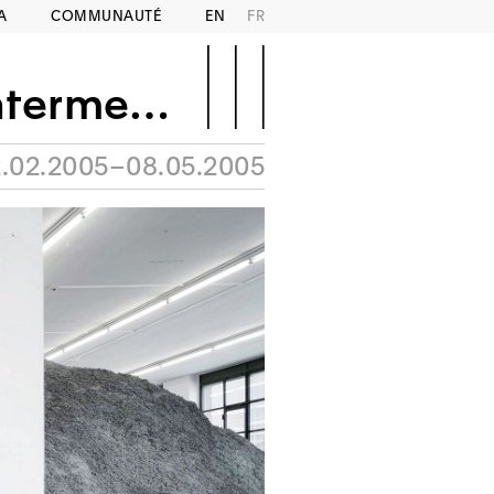
A
COMMUNAUTÉ
EN
FR
*See introduction or humpty dumpty
.02.2005–08.05.2005