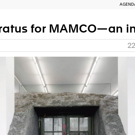
AGEND
troduction; building transplant in three sections; towards a revisiting of futurobjectics (as voodoo shrine); mysterious island.* 
22