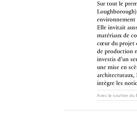
Sur tout le prem
Loughborough) é
environnement d
Elle invitait aus
matériaux de co
cœur du projet 
de production ma
investis d’un se
une mise en scè
architecturaux,
intègre les not
Avec le soutien du 