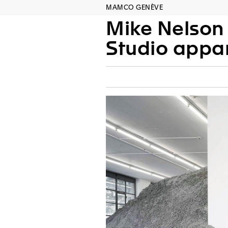
MAMCO GENÈVE
Mike Nelson
Studio apparatus for MAMCO—an intermediate structure for a museum: in