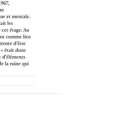
1967,
un
que et mentale.
ait les
 cet étage. Au
ment comme lieu
ttente d’être
 » était donc
t d’éléments
e la ruine qui