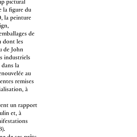
p pictural
 la figure du
, la peinture
ign,
 emballages de
 dont les
ou de John
s industriels
 dans la
enouvelée au
rentes remises
alisation, à
rent un rapport
lin et, à
nifestations
3).
ne de ses prêts