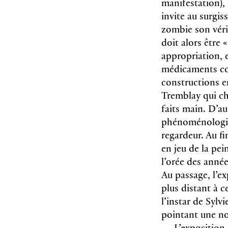
manifestation),
invite au surgis
zombie son véri
doit alors être 
appropriation, e
médicaments com
constructions en
Tremblay qui che
faits main. D’a
phénoménologie 
regardeur. Au fi
en jeu de la pei
l’orée des anné
Au passage, l’e
plus distant à c
l’instar de Sylv
pointant une nou
L’exposition 