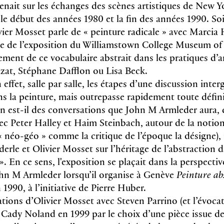
enait sur les échanges des scènes artistiques de New Y
e début des années 1980 et la fin des années 1990. Soit
er Mosset parle de « peinture radicale » avec Marcia 
tre de l’exposition du Williamstown College Museum of 
ement de ce vocabulaire abstrait dans les pratiques d’ar
zat, Stéphane Dafflon ou Lisa Beck.
 effet, salle par salle, les étapes d’une discussion inte
ans la peinture, mais outrepasse rapidement toute défin
n est-il des conversations que John M Armleder aura, d
ec Peter Halley et Haim Steinbach, autour de la notio
u « néo-géo » comme la critique de l’époque la désigne)
rle et Olivier Mosset sur l’héritage de l’abstraction d
 En ce sens, l'exposition se plaçait dans la perspective
hn M Armleder lorsqu’il organise à Genève
Peinture ab
 1990, à l’initiative de Pierre Huber.
ations d’Olivier Mosset avec Steven Parrino (et l’évoca
 Cady Noland en 1999 par le choix d’une pièce issue de