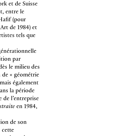
ork et de Suisse
, entre le
Hafif (pour
Art de 1984) et
tistes tels que
rgénérationnelle
ition par
ès le milieu des
n de « géométrie
, mais également
ans la période
 de l’entreprise
straite
en 1984,
tion de son
 cette