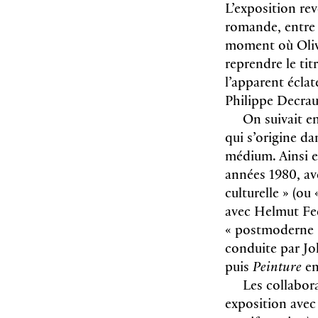
L’exposition rev
romande, entre l
moment où Olivi
reprendre le ti
l’apparent éclat
Philippe Decrau
On suivait en
qui s’origine d
médium. Ainsi e
années 1980, av
culturelle » (o
avec Helmut Fede
« postmoderne ».
conduite par Jo
puis
Peinture
en
Les collabor
exposition avec