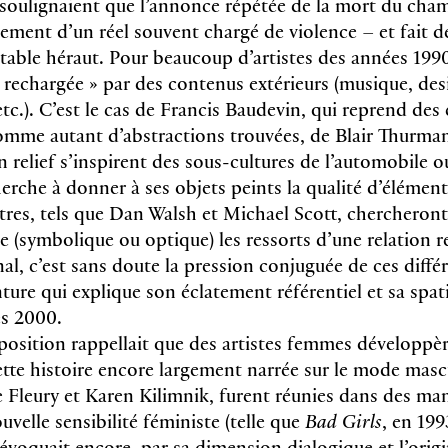
 soulignaient que l’annonce répétée de la mort du cham
sement d’un réel souvent chargé de violence – et fait de
table héraut. Pour beaucoup d’artistes des années 1990
« rechargée » par des contenus extérieurs (musique, des
tc.). C’est le cas de Francis Baudevin, qui reprend des
me autant d’abstractions trouvées, de Blair Thurman
 relief s’inspirent des sous-cultures de l’automobile 
rche à donner à ses objets peints la qualité d’élément
utres, tels que Dan Walsh et Michael Scott, chercheront
(symbolique ou optique) les ressorts d’une relation r
nal, c’est sans doute la pression conjuguée de ces diffé
nture qui explique son éclatement référentiel et sa spati
es 2000.
xposition rappellait que des artistes femmes développè
ette histoire encore largement narrée sur le mode mascu
ie Fleury et Karen Kilimnik, furent réunies dans des ma
velle sensibilité féministe (telle que
Bad Girls
, en 199
évoquait encore, par sa dimension dialogique et l’origi