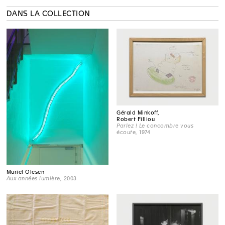
DANS LA COLLECTION
Gérald Minkoff,
Robert Filliou
Parlez ! Le concombre vous
écoute
, 1974
Muriel Olesen
Aux années lumière
, 2003