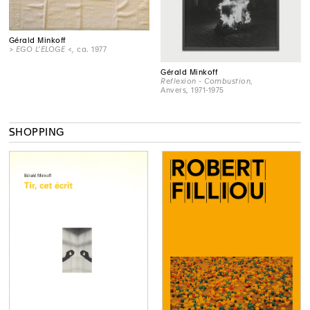
Gérald Minkoff
> EGO L’ELOGE <
, ca. 1977
Gérald Minkoff
Reflexion - Combustion
,
Anvers, 1971-1975
SHOPPING