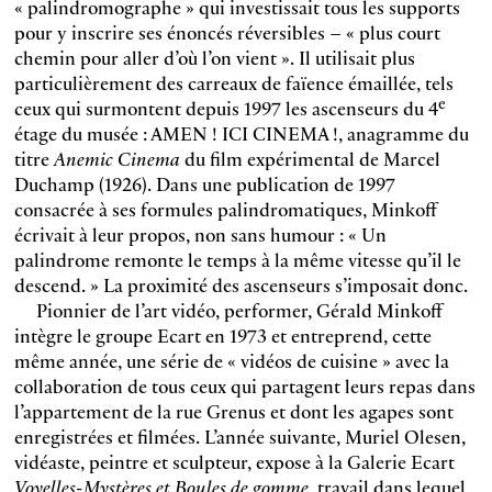
« palindromographe » qui investissait tous les supports
pour y inscrire ses énoncés réversibles – « plus court
chemin pour aller d’où l’on vient ». Il utilisait plus
particulièrement des carreaux de faïence émaillée, tels
e
ceux qui surmontent depuis 1997 les ascenseurs du 4
étage du musée : AMEN ! ICI CINEMA !, anagramme du
titre
Anemic Cinema
du film expérimental de Marcel
Duchamp (1926). Dans une publication de 1997
consacrée à ses formules palindromatiques, Minkoff
écrivait à leur propos, non sans humour : « Un
palindrome remonte le temps à la même vitesse qu’il le
descend. » La proximité des ascenseurs s’imposait donc.
Pionnier de l’art vidéo, performer, Gérald Minkoff
intègre le groupe Ecart en 1973 et entreprend, cette
même année, une série de « vidéos de cuisine » avec la
collaboration de tous ceux qui partagent leurs repas dans
l’appartement de la rue Grenus et dont les agapes sont
enregistrées et filmées. L’année suivante, Muriel Olesen,
vidéaste, peintre et sculpteur, expose à la Galerie Ecart
Voyelles-Mystères et Boules de gomme
, travail dans lequel