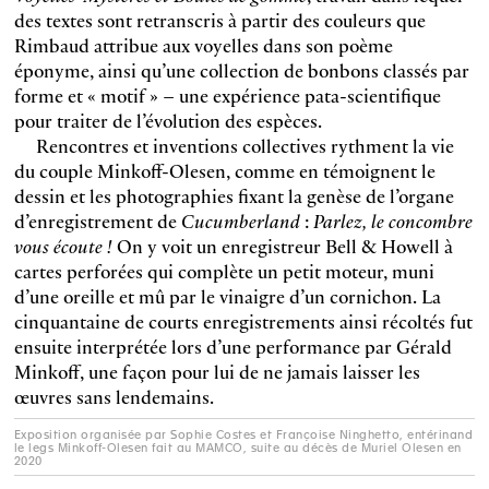
des textes sont retranscris à partir des couleurs que
Rimbaud attribue aux voyelles dans son poème
éponyme, ainsi qu’une collection de bonbons classés par
forme et « motif » – une expérience pata-scientifique
pour traiter de l’évolution des espèces.
Rencontres et inventions collectives rythment la vie
du couple Minkoff-Olesen, comme en témoignent le
dessin et les photographies fixant la genèse de l’organe
d’enregistrement de
Cucumberland
:
Parlez, le concombre
vous écoute !
On y voit un enregistreur Bell & Howell à
cartes perforées qui complète un petit moteur, muni
d’une oreille et mû par le vinaigre d’un cornichon. La
cinquantaine de courts enregistrements ainsi récoltés fut
ensuite interprétée lors d’une performance par Gérald
Minkoff, une façon pour lui de ne jamais laisser les
œuvres sans lendemains.
Exposition organisée par Sophie Costes et Françoise Ninghetto, entérinand
le legs Minkoff-Olesen fait au MAMCO, suite au décès de Muriel Olesen en
2020