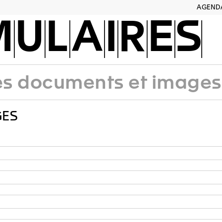
AGEND
ULAIRES
 documents et images 
GES