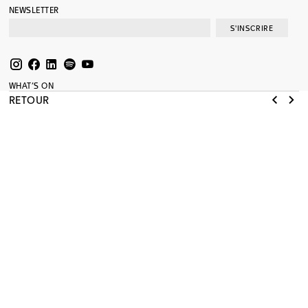
NEWSLETTER
S'INSCRIRE
WHAT’S ON
EXPOSITIONS
RETOUR
COLLECTION
MÉDIATION
SOUTENIR
AGENDA
RESSOURCES
JOURNAL
SHOP
PRESSE
A PROPOS
MENTIONS LÉGALES
RÉNOVATION
MAMCO
MUSÉE D’ART MODERNE ET CONTEMPORAIN
NOUVELLE ADRESSE ADMINISTRATIVE
13, RUE DES GRANGES
1204 GENÈVE
T +41 22 320 61 22
INFO@MAMCO.CH