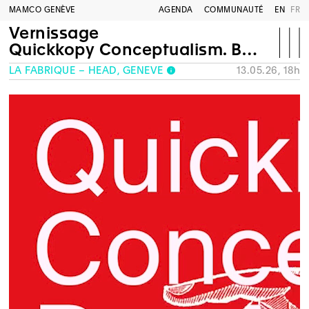
MAMCO GENÈVE
AGENDA
COMMUNAUTÉ
EN
FR
Vernissage
Quickkopy Conceptualism. Bay Area Dada to Bay Area Punk
LA FABRIQUE – HEAD, GENÈVE
13.05.26, 18h