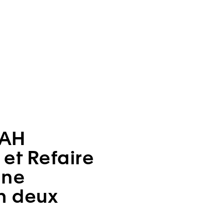
AH
 et Refaire
une
n deux