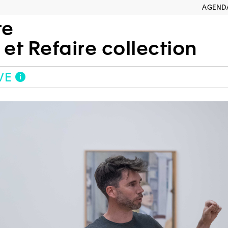
AGEND
te
 et Refaire collection
VE