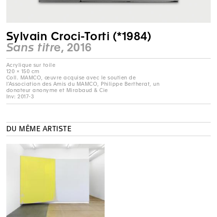
Sylvain Croci-Torti (*1984)
Sans titre
, 2016
Acrylique sur toile
120 × 150 cm
Coll. MAMCO, œuvre acquise avec le soutien de
l’Association des Amis du MAMCO, Philippe Bertherat, un
donateur anonyme et Mirabaud & Cie
Inv: 2017-3
DU MÊME ARTISTE