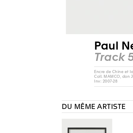
Paul N
Track 5
Encre de Chine et l
Coll. MAMCO, don 
Inv: 2007-28
DU MÊME ARTISTE