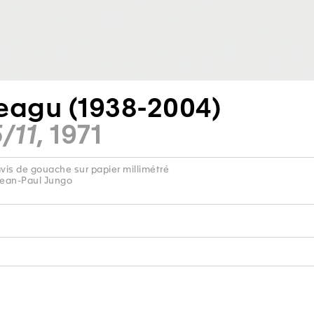
eagu (1938-2004)
/11
, 1971
avis de gouache sur papier millimétré
Jean-Paul Jungo