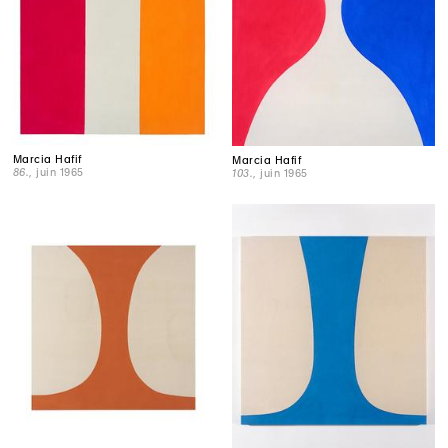
Marcia Hafif
Marcia Hafif
86.
, juin 1965
103.
, juin 1965