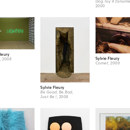
Dog Toy 4 (Gnome
2000
Fleury
Sylvie Fleury
n
, 2008
Comet
, 2009
Sylvie Fleury
Be Good, Be Bad,
Just Be !
, 2008