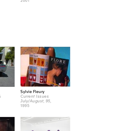
2001
Sylvie Fleury
Current Issues
5
July/August, 95
,
1995