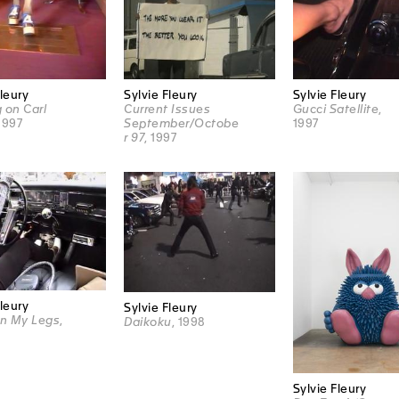
Sylvie Fleury
Fleury
Sylvie Fleury
Current Issues
 on Carl
Gucci Satellite
,
September/Octobe
 1997
1997
r 97
, 1997
Fleury
Sylvie Fleury
n My Legs
,
Daikoku
, 1998
Sylvie Fleury