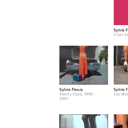
Sylvie 
C'est la
Sylvie Fleury
Sylvie 
Vanity Case
, 1995-
Car Wa
2001