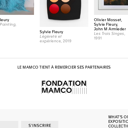
Fleury
Olivier Mosset,
Painting
,
Sylvie Fleury,
John M Armleder
Sylvie Fleury
Les Trois Singes
,
Légèreté et
1991
expérience
, 2019
LE MAMCO TIENT À REMERCIER SES PARTENAIRES
WHAT’S O
EXPOSITI
S'INSCRIRE
COLLECT