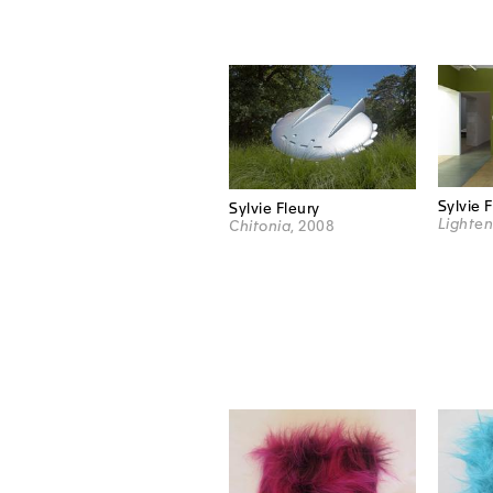
Sylvie 
Sylvie Fleury
Lighte
Chitonia
, 2008