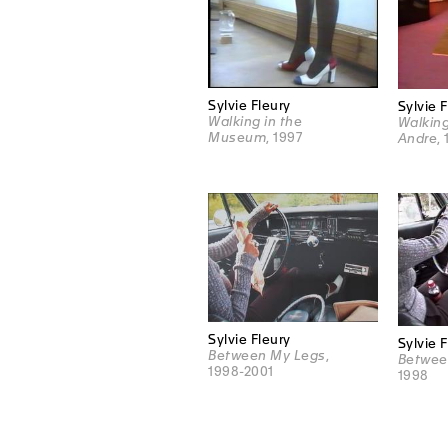
Sylvie Fleury
Sylvie 
Walking in the
Walking
Museum
, 1997
Andre
,
Sylvie Fleury
Sylvie 
Between My Legs
,
Betwee
1998-2001
1998