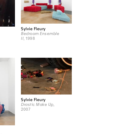
Sylvie Fleury
Bedroom Ensemble
II
, 1998
Sylvie Fleury
Drastic Make Up
,
2007