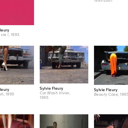
1995-2001
Fleury
 vie !
, 1993
Sylvie Fleury
Fleury
Sylvie Fleury
Car Wash Vivier
,
sh
, 1995
Beauty Case
, 199
1995