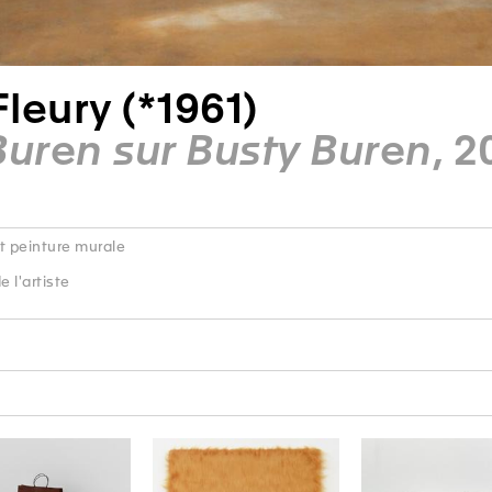
Fleury (*1961)
Buren sur Busty Buren
, 
et peinture murale
 l'artiste