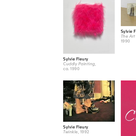
Sylvie 
The Art 
1990
Sylvie Fleury
Cuddly Painting
,
ca. 1990
Sylvie Fleury
Twinkle
, 1992