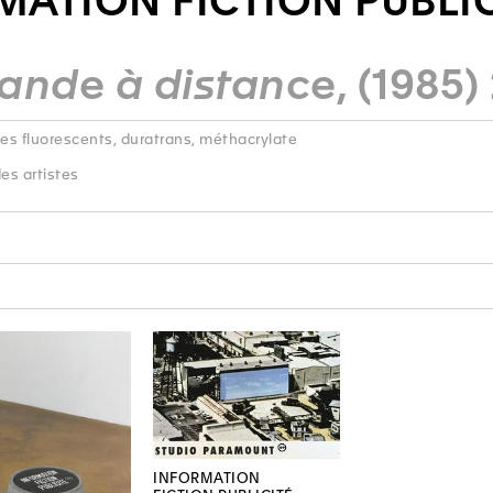
MATION FICTION PUBLIC
nde à distance
, (1985)
bes fluorescents, duratrans, méthacrylate
es artistes
INFORMATION