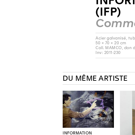
INFOR
(IFP)
Comma
Acier galvanisé, tu
50 × 70 × 20 cm
Coll. MAMCO, don d
Inv: 2011-230
DU MÊME ARTISTE
INFORMATION