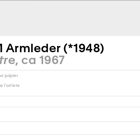
 Armleder (*1948)
tre
, ca 1967
ur papier
 l'artiste