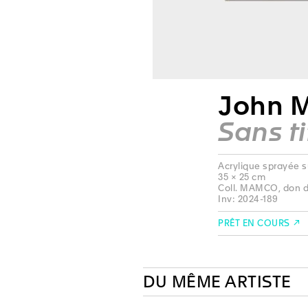
John M
Sans ti
Acrylique sprayée s
35 × 25 cm
Coll. MAMCO, don de
Inv: 2024-189
PRÊT EN COURS
DU MÊME ARTISTE