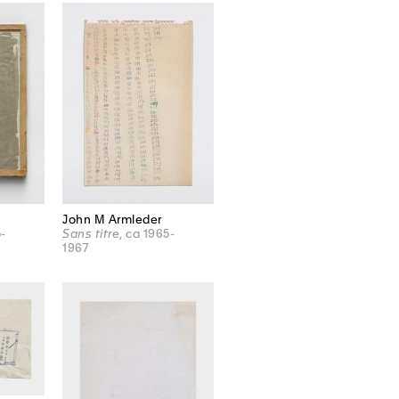
John M Armleder
5-
Sans titre
, ca 1965-
1967