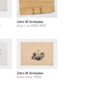
John M Armleder
5-
Any I
, ca 1965-1967
John M Armleder
Sans titre
, 1966