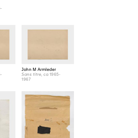
5-
John M Armleder
5-
Sans titre
, ca 1965-
1967