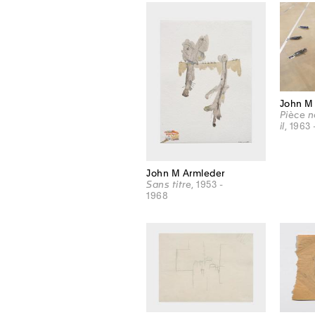
John M
Pièce n
il
, 1963 
John M Armleder
Sans titre
, 1953 -
1968