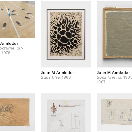
 Armleder
octurne, dit-
- 1976
John M Armleder
John M Armleder
Sans titre
, 1963
Sans titre
, ca 196
1967