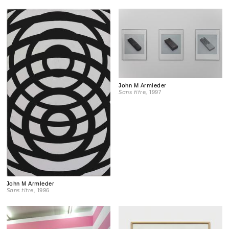
John M Armleder
Sans titre
, 1997
John M Armleder
Sans titre
, 1996