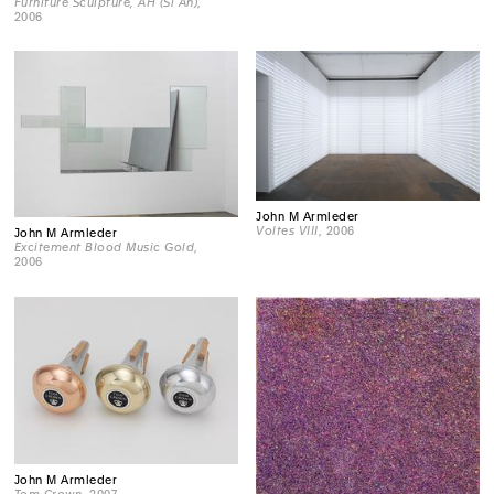
Furniture Sculpture, AH (Si An)
,
2006
John M Armleder
Voltes VIII
, 2006
John M Armleder
Excitement Blood Music Gold
,
2006
John M Armleder
Tom Crown
, 2007