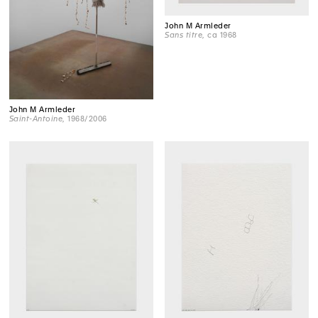
John M Armleder
Sans titre
, ca 1968
John M Armleder
Saint-Antoine
, 1968/2006