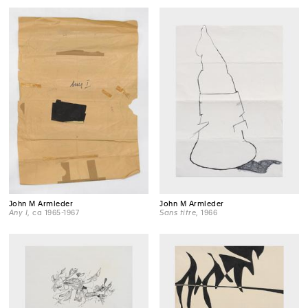
John M Armleder
John M Armleder
Any I
, ca 1965-1967
Sans titre
, 1966