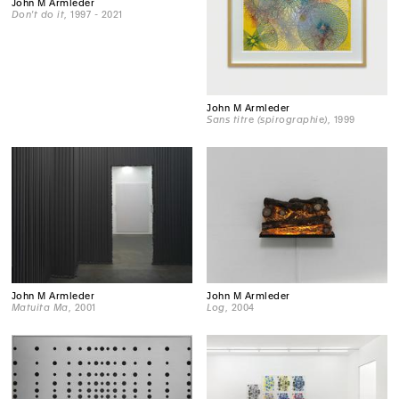
John M Armleder
Don't do it
, 1997 - 2021
John M Armleder
Sans titre (spirographie)
, 1999
John M Armleder
John M Armleder
Matuita Ma
, 2001
Log
, 2004