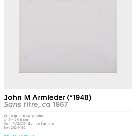
John M Armleder (*1948)
Sans titre
, ca 1967
Craie grasse sur papier
34.9 × 24.9 cm
Coll. MAMCO, don de l'artiste
Inv: 2024-180