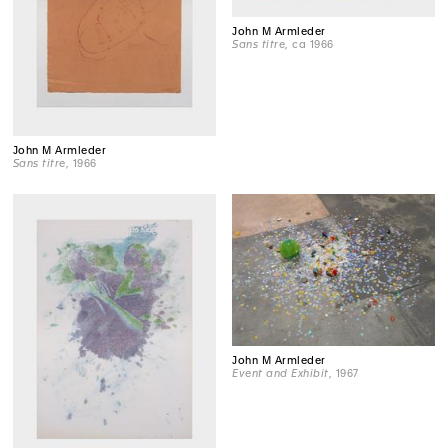
John M Armleder
Sans titre
, ca 1966
John M Armleder
Sans titre
, 1966
John M Armleder
Event and Exhibit
, 1967