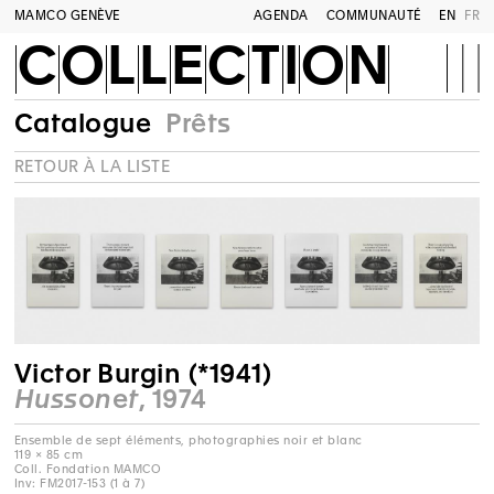
MAMCO GENÈVE
AGENDA
COMMUNAUTÉ
EN
FR
COLLECTION
Catalogue
Prêts
RETOUR À LA LISTE
Victor Burgin (*1941)
Hussonet
, 1974
Ensemble de sept éléments, photographies noir et blanc
119 × 85 cm
Coll. Fondation MAMCO
Inv: FM2017-153 (1 à 7)