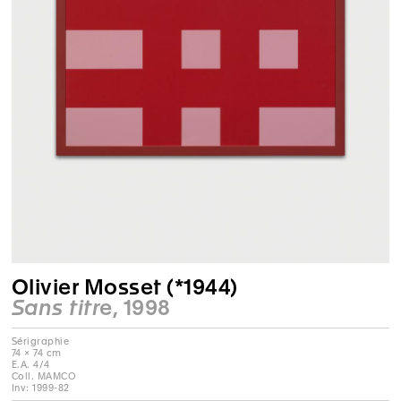
Olivier Mosset (*1944)
Sans titre
, 1998
Sérigraphie
74 × 74 cm
E.A. 4/4
Coll. MAMCO
Inv: 1999-82