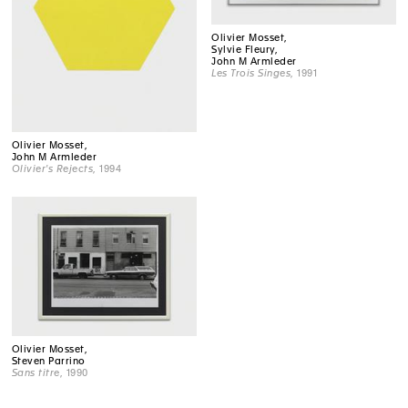
Olivier Mosset,
Sylvie Fleury,
John M Armleder
Les Trois Singes
, 1991
Olivier Mosset,
John M Armleder
Olivier's Rejects
, 1994
Olivier Mosset,
Steven Parrino
Sans titre
, 1990