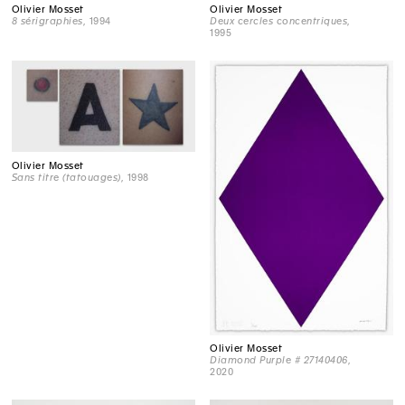
Olivier Mosset
Olivier Mosset
8 sérigraphies
, 1994
Deux cercles concentriques
,
1995
Olivier Mosset
Sans titre (tatouages)
, 1998
Olivier Mosset
Diamond Purple # 27140406
,
2020