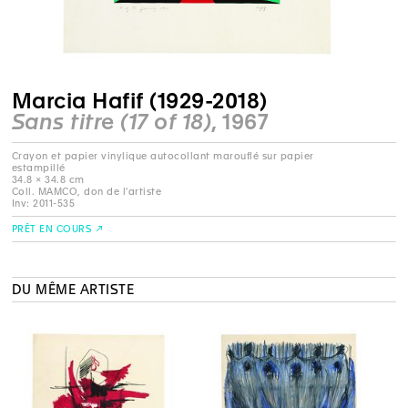
Marcia Hafif (1929-2018)
Sans titre (17 of 18)
, 1967
Crayon et papier vinylique autocollant marouflé sur papier
estampillé
34.8 × 34.8 cm
Coll. MAMCO, don de l'artiste
Inv: 2011-535
PRÊT EN COURS
DU MÊME ARTISTE