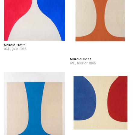
Marcia Hafif
103.
, juin 1965
Marcia Hafif
69.
, février 1965