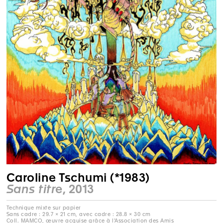
Caroline Tschumi (*1983)
Sans titre
, 2013
Technique mixte sur papier
Sans cadre : 29.7 × 21 cm, avec cadre : 28.8 × 30 cm
Coll. MAMCO, œuvre acquise grâce à l'Association des Amis