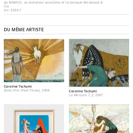
du MAMCO, un donateur anonyme et la banque Mirabaud &
Cie
Inv: 2024-7
DU MÊME ARTISTE
Caroline Tschumi
Sans titre (Feel Flows)
, 2006
Caroline Tschumi
La Morsure 7_2
, 2007