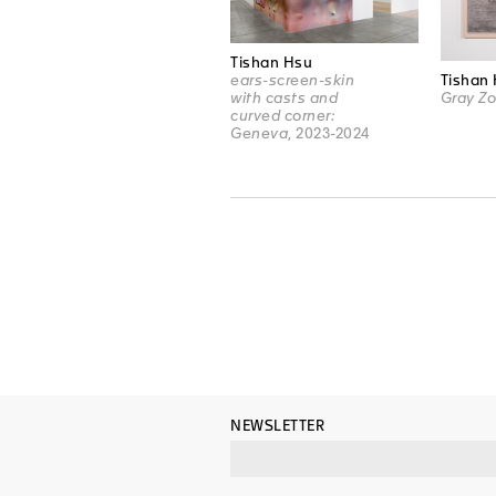
Tishan Hsu
Tishan
ears-screen-skin
Gray Zo
with casts and
curved corner:
Geneva
, 2023-2024
NEWSLETTER