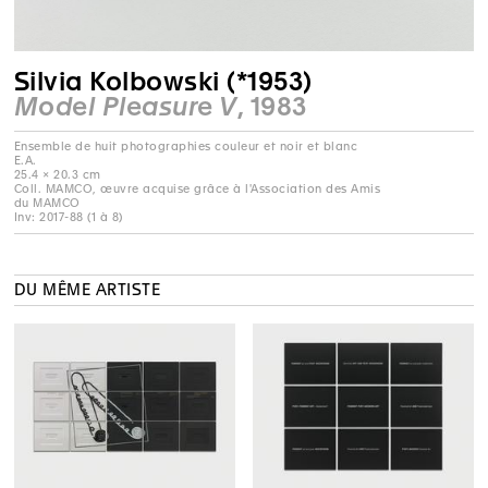
Silvia Kolbowski (*1953)
Model Pleasure V
, 1983
Ensemble de huit photographies couleur et noir et blanc
E.A.
25.4 × 20.3 cm
Coll. MAMCO, œuvre acquise grâce à l'Association des Amis
du MAMCO
Inv: 2017-88 (1 à 8)
DU MÊME ARTISTE