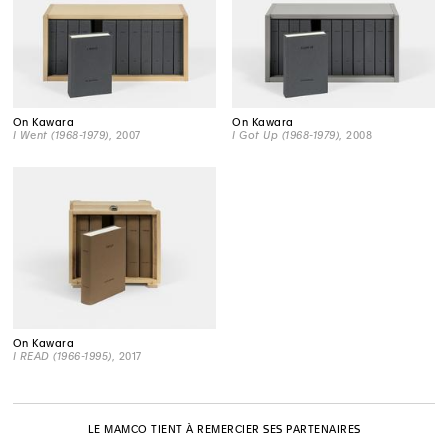
On Kawara
On Kawara
I Went (1968-1979)
, 2007
I Got Up (1968-1979)
, 2008
On Kawara
I READ (1966-1995)
, 2017
LE MAMCO TIENT À REMERCIER SES PARTENAIRES