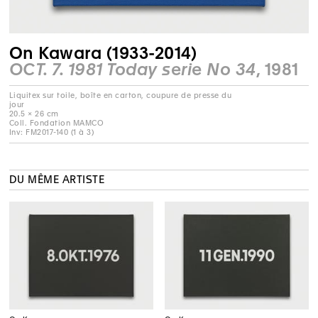
On Kawara (1933-2014)
OCT. 7. 1981 Today serie No 34
, 1981
Liquitex sur toile, boîte en carton, coupure de presse du
jour
20.5 × 26 cm
Coll. Fondation MAMCO
Inv: FM2017-140 (1 à 3)
DU MÊME ARTISTE