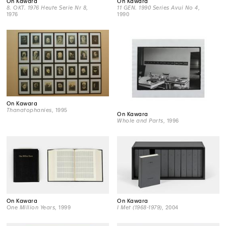
On Kawara
On Kawara
8. OKT. 1976 Heute Serie Nr 8
,
11 GEN. 1990 Series Avui No 4
,
1976
1990
On Kawara
Thanatophanies
, 1995
On Kawara
Whole and Parts
, 1996
On Kawara
On Kawara
One Million Years
, 1999
I Met (1968-1979)
, 2004