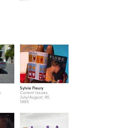
Sylvie Fleury
Current Issues
5
July/August, 95
,
1995