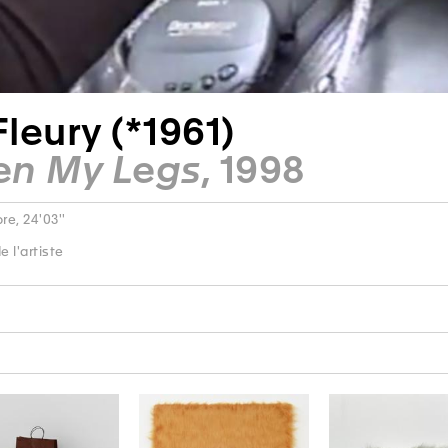
Fleury (*1961)
en My Legs
, 1998
re, 24'03''
 l'artiste