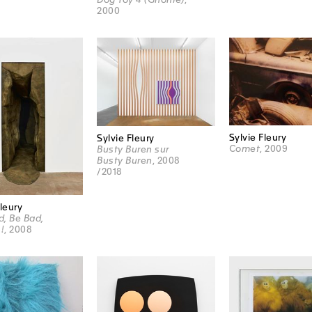
2000
Sylvie Fleury
Sylvie Fleury
Comet
, 2009
Busty Buren sur
Busty Buren
, 2008
/2018
Fleury
, Be Bad,
!
, 2008