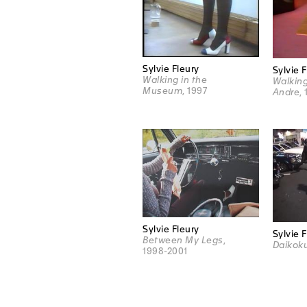
Sylvie Fleury
Sylvie 
Walking in the
Walking
Museum
, 1997
Andre
,
Sylvie Fleury
Sylvie 
Between My Legs
,
Daikok
1998-2001