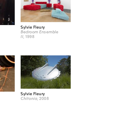
Sylvie Fleury
Bedroom Ensemble
II
, 1998
Sylvie Fleury
Chitonia
, 2008