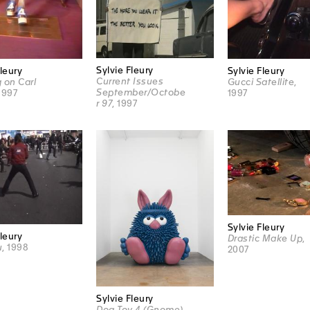
Sylvie Fleury
Fleury
Sylvie Fleury
Current Issues
 on Carl
Gucci Satellite
,
September/Octobe
 1997
1997
r 97
, 1997
Sylvie Fleury
Fleury
Drastic Make Up
,
u
, 1998
2007
Sylvie Fleury
Dog Toy 4 (Gnome)
,