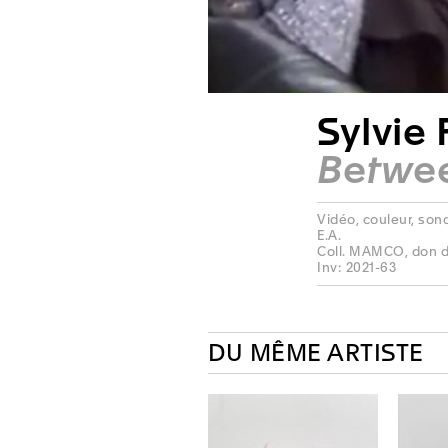
Sylvie 
Betwe
Vidéo, couleur, sono
E.A.
Coll. MAMCO, don de
Inv: 2021-63
DU MÊME ARTISTE