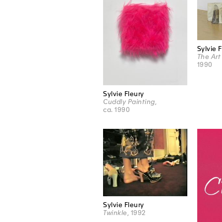
Sylvie 
The Art 
1990
Sylvie Fleury
Cuddly Painting
,
ca. 1990
Sylvie Fleury
Twinkle
, 1992