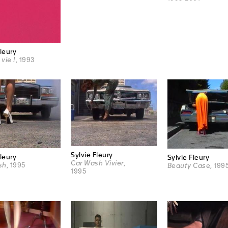
Fleury
 vie !
, 1993
Sylvie Fleury
Fleury
Sylvie Fleury
Car Wash Vivier
,
sh
, 1995
Beauty Case
, 199
1995