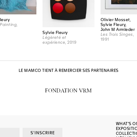
Fleury
Olivier Mosset,
Painting
,
Sylvie Fleury,
John M Armleder
Sylvie Fleury
Les Trois Singes
,
Légèreté et
1991
expérience
, 2019
LE MAMCO TIENT À REMERCIER SES PARTENAIRES
WHAT’S O
EXPOSITI
S'INSCRIRE
COLLECT