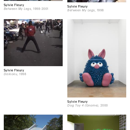
Sylvie Fleury
Sylvie Fleury
Between My Legs
, 1998-2001
Between My Legs
, 1998
Sylvie Fleury
Daikoku
, 1998
Sylvie Fleury
Dog Toy 4 (Gnome)
, 2000