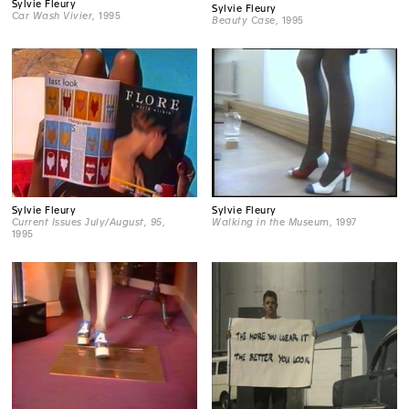
Sylvie Fleury
Sylvie Fleury
Car Wash Vivier
, 1995
Beauty Case
, 1995
Sylvie Fleury
Sylvie Fleury
Current Issues July/August, 95
,
Walking in the Museum
, 1997
1995