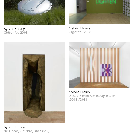
Sylvie Fleury
Sylvie Fleury
Lighten
, 2008
Chitonia
, 2008
Sylvie Fleury
Busty Buren sur Busty Buren
,
2008 /2018
Sylvie Fleury
Be Good, Be Bad, Just Be !
,