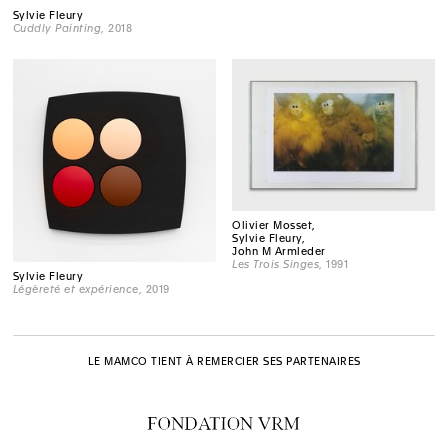
Sylvie Fleury
Cuddly Painting
, 2018
Olivier Mosset,
Sylvie Fleury,
John M Armleder
Les Trois Singes
, 1991
Sylvie Fleury
Légèreté et expérience
, 2019
LE MAMCO TIENT À REMERCIER SES PARTENAIRES