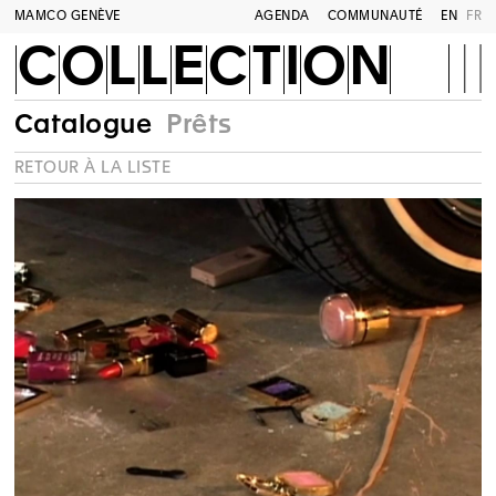
MAMCO GENÈVE
AGENDA
COMMUNAUTÉ
EN
FR
COLLECTION
Catalogue
Prêts
RETOUR À LA LISTE