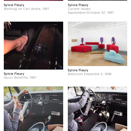
Sylvie Fleury
Sylvie Fleury
Current Issues
Walking on Carl Andre
, 1997
September/October 97
, 1997
Sylvie Fleury
Sylvie Fleury
Bedroom Ensemble II
, 1998
Gucci Satellite
, 1997