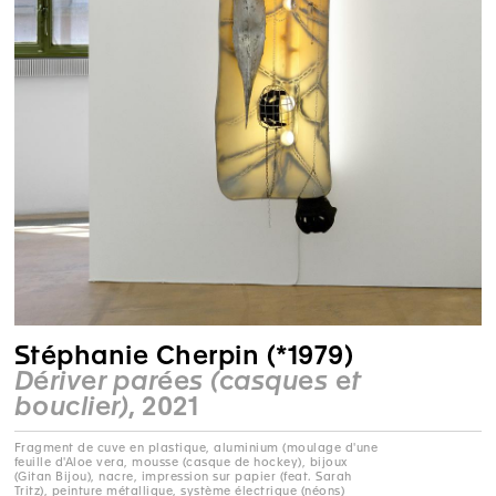
Stéphanie Cherpin (*1979)
Dériver parées (casques et
bouclier)
, 2021
Fragment de cuve en plastique, aluminium (moulage d'une
feuille d'Aloe vera, mousse (casque de hockey), bijoux
(Gitan Bijou), nacre, impression sur papier (feat. Sarah
Tritz), peinture métallique, système électrique (néons)