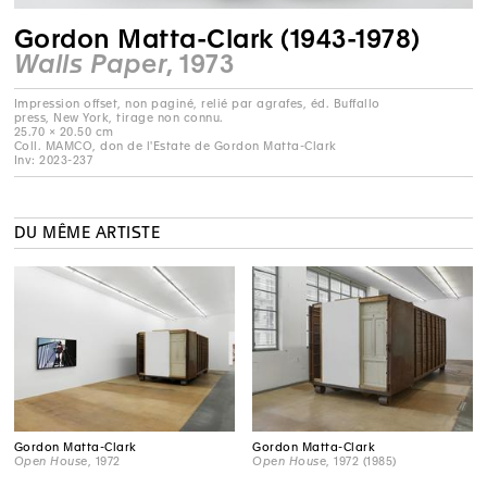
Gordon Matta-Clark (1943-1978)
Walls Paper
, 1973
Impression offset, non paginé, relié par agrafes, éd. Buffallo
press, New York, tirage non connu.
25.70 × 20.50 cm
Coll. MAMCO, don de l'Estate de Gordon Matta-Clark
Inv: 2023-237
DU MÊME ARTISTE
Gordon Matta-Clark
Gordon Matta-Clark
Open House
, 1972
Open House
, 1972 (1985)