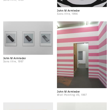
John M Armleder
Sans titre
, 1996
John M Armleder
Sans titre
, 1997
John M Armleder
Wall Painting 45
, 1997