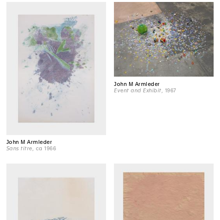
John M Armleder
Event and Exhibit
, 1967
John M Armleder
Sans titre
, ca 1966