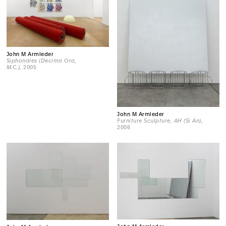
John M Armleder
Siphonales (Decima Ora,
M.C.)
, 2005
John M Armleder
Furniture Sculpture, AH (Si An)
,
2006