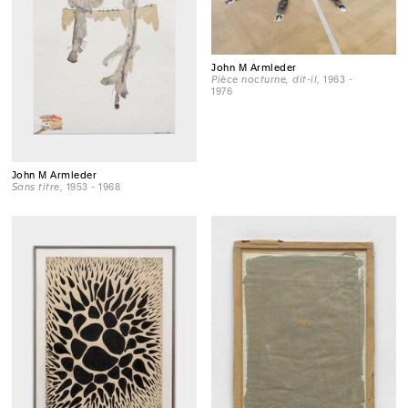
John M Armleder
Pièce nocturne, dit-il
, 1963 -
1976
John M Armleder
Sans titre
, 1953 - 1968