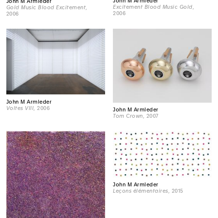
John M Armleder
John M Armleder
Excitement Blood Music Gold
,
Gold Music Blood Excitement
,
2006
2006
John M Armleder
Voltes VIII
, 2006
John M Armleder
Tom Crown
, 2007
John M Armleder
Leçons élémentaires
, 2015