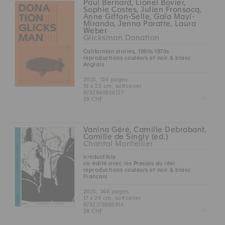
Paul Bernard, Lionel Bovier,
Sophie Costes, Julien Fronsacq,
Anne Giffon-Selle, Gaïa Mayí-
Miranda, Jenna Paratte, Laura
Weber
Glicksman Donation
Californian stories, 1960s-1970s
reproductions couleurs et noir & blanc
Anglais
2025, 136 pages
16 x 23 cm, softcover
9782940656127
Z
29 CHF
Vanina Géré, Camille Debrabant,
Camille de Singly (ed.)
Chantal Montellier
Irréductible
co-édité avec les Presses du réel
reproductions couleurs et noir & blanc
Français
2025, 368 pages
17 x 24 cm, softcover
9782378965914
Z
28 CHF