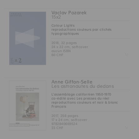
Vaclav Pozarek
15x2
Colour Lights
reproductions couleurs par clichés
typographiques
2018, 32 pages
24 x 32 cm, softcover
aucun ISBN
Z
60 CHF
Anne Giffon-Selle
Les astronautes du dedans
L’assemblage californien 1950-1970
co-édité avec Les presses du réel
reproductions couleurs et noir & blanc
Français
2017, 256 pages
17 x 24 cm, softcover
9782840669524
Z
23 CHF