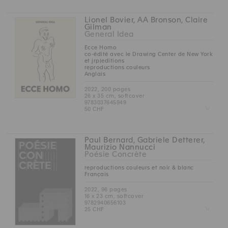
Lionel Bovier, AA Bronson, Claire
Gilman
General Idea
Ecce Homo
co-édité avec le Drawing Center de New York
et jrp|editions
reproductions couleurs
Anglais
2022, 200 pages
26 x 35 cm, softcover
9783037645949
Z
50 CHF
Paul Bernard, Gabriele Detterer,
Maurizio Nannucci
Poésie Concrète
reproductions couleurs et noir & blanc
Français
2022, 96 pages
16 x 23 cm, softcover
9782940656103
Z
25 CHF