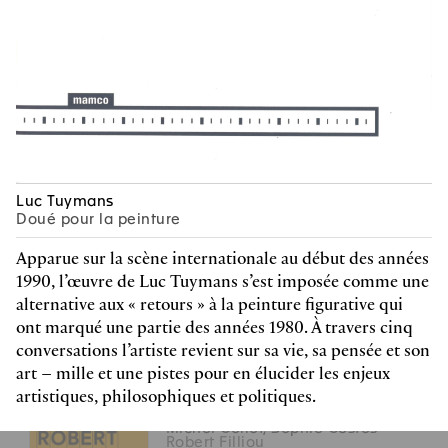
Tishan Hsu
co-édité avec Verlag der Buchhandlung
Walther und Franz König
reproductions couleurs et noir & blanc
Anglais
2025, 184 pages
22.5 x 30.5 cm, hardcover
9783753309422
Z
49 CHF
Luc Tuymans
Michel Collet, Sophie Costes
Doué pour la peinture
Robert Filliou
reproductions couleurs et noir & blanc
Apparue sur la scène internationale au début des années
Français
1990, l’œuvre de Luc Tuymans s’est imposée comme une
2025, 104 pages
alternative aux « retours » à la peinture figurative qui
16 x 23 cm, softcover
9782940656134
ont marqué une partie des années 1980. À travers cinq
Z
29 CHF
conversations l’artiste revient sur sa vie, sa pensée et son
art – mille et une pistes pour en élucider les enjeux
artistiques, philosophiques et politiques.
Michel Collet, Sophie Costes
Robert Filliou