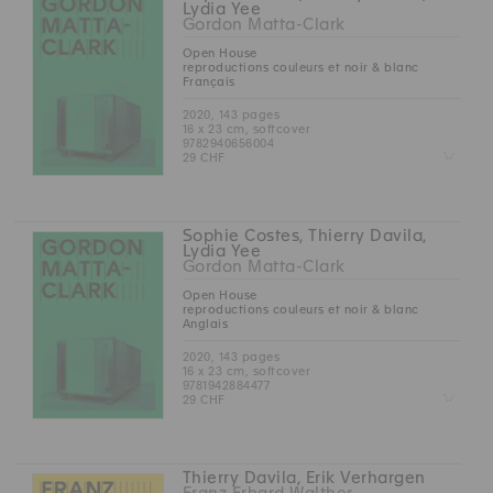
Lydia Yee
Gordon Matta-Clark
Open House
reproductions couleurs et noir & blanc
Français
2020, 143 pages
16 x 23 cm, softcover
9782940656004
Z
29 CHF
Sophie Costes, Thierry Davila,
Lydia Yee
Gordon Matta-Clark
Open House
reproductions couleurs et noir & blanc
Anglais
2020, 143 pages
16 x 23 cm, softcover
9781942884477
Z
29 CHF
Thierry Davila, Erik Verhargen