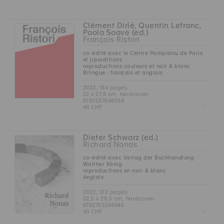
Clément Dirié, Quentin Lefranc,
Paola Soave (ed.)
François Ristori
co-édité avec le Centre Pompidou de Paris
et jrp|editions
reproductions couleurs et noir & blanc
Bilingue : français et anglais
2023, 184 pages
22 x 27,8 cm, hardcover
9783037646038
Z
40 CHF
Dieter Schwarz (ed.)
Richard Nonas
co-édité avec Verlag der Buchhandlung
Walther König
reproductions en noir & blanc
Anglais
2023, 312 pages
22,5 x 29,5 cm, hardcover
9783753304045
Z
40 CHF