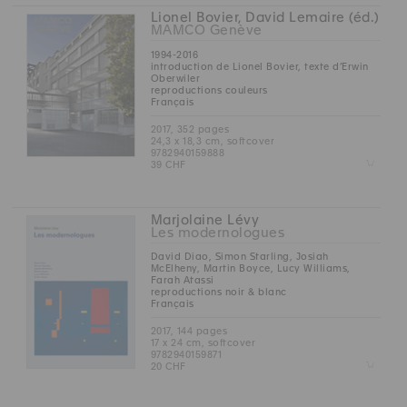
Lionel Bovier, David Lemaire (éd.)
MAMCO Genève
1994-2016
introduction de Lionel Bovier, texte d’Erwin
Oberwiler
reproductions couleurs
Français
2017, 352 pages
24,3 x 18,3 cm, softcover
9782940159888
Z
39 CHF
Marjolaine Lévy
Les modernologues
David Diao, Simon Starling, Josiah
McElheny, Martin Boyce, Lucy Williams,
Farah Atassi
reproductions noir & blanc
Français
2017, 144 pages
17 x 24 cm, softcover
9782940159871
Z
20 CHF