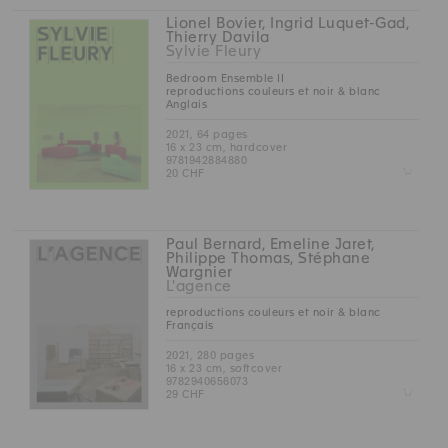
Lionel Bovier, Ingrid Luquet-Gad,
Thierry Davila
Sylvie Fleury
Bedroom Ensemble II
reproductions couleurs et noir & blanc
Anglais
2021, 64 pages
16 x 23 cm, hardcover
9781942884880
Z
20 CHF
Paul Bernard, Emeline Jaret,
Philippe Thomas, Stéphane
Wargnier
L'agence
reproductions couleurs et noir & blanc
Français
2021, 280 pages
16 x 23 cm, softcover
9782940656073
Z
29 CHF