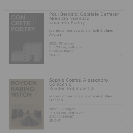
Paul Bernard, Gabriele Detterer,
Maurizio Nannucci
Concrete Poetry
reproductions couleurs et noir & blanc
Anglais
2022, 96 pages
16 x 23 cm, softcover
9781636810423
Z
25 CHF
Sophie Costes, Alessandro
Gallicchio
Royden Rabinowitch
reproductions couleurs et noir & blanc
Français
2022, 112 pages
16 x 23 cm, softcover
9782940656097
Z
25 CHF