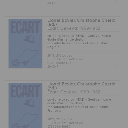
Z
35 CHF
Lionel Bovier, Christophe Cherix
(ed.)
Ecart. Geneva, 1969-1982
co-édité avec La HEAD - Genève, Haute
école d’art et de design
reproductions couleurs et noir & blanc
Anglais
2019, 210 pages
16,5 x 24 cm, softcover
9783960984139
Z
29 CHF
Lionel Bovier, Christophe Cherix
(éd.)
Ecart. Genève, 1969-1982
co-édité avec La HEAD - Genève, Haute
école d’art et de design
reproductions couleurs et noir & blanc
Français
2019, 210 pages
16,5 x 24 cm, softcover
9782940159987