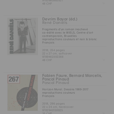
9783960983521
Z
48 CHF
Devrim Bayar (éd.)
René Daniëls
Fragments d'un roman inachevé
co-édité avec le WIELS, Centre d’art
contemporain, Bruxelles
reproductions couleurs et noir & blanc
Français
2018, 254 pages
22 x 27 cm, softcover
9789462302266
Z
48 CHF
Fabien Faure, Bernard Marcelis,
Pascal Pinaud
Pascal Pinaud
Horizon Mural. Dessins 1989-2017
reproductions couleurs
Français
2018, 296 pages
22 x 24 cm, hardcover
9782940159925
Z
35 CHF