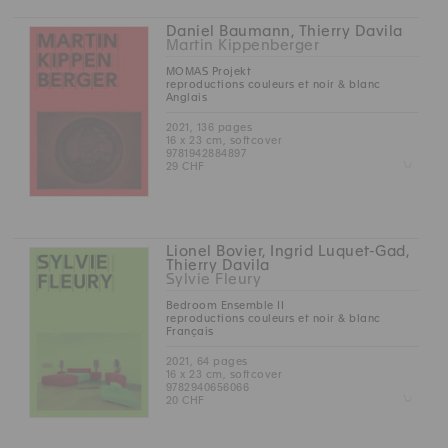
Daniel Baumann, Thierry Davila
Martin Kippenberger
MOMAS Projekt
reproductions couleurs et noir & blanc
Anglais
2021, 136 pages
16 x 23 cm, softcover
9781942884897
Z
29 CHF
Lionel Bovier, Ingrid Luquet-Gad,
Thierry Davila
Sylvie Fleury
Bedroom Ensemble II
reproductions couleurs et noir & blanc
Français
2021, 64 pages
16 x 23 cm, softcover
9782940656066
Z
20 CHF