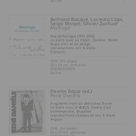
Z
68 CHF
Bertrand Bacqué, Lucrezia Lippi,
Serge Margel, Olivier Zuchuat
Montage
Une anthologie (1913-2018)
co-édité avec La HEAD - Genève, Haute
école d’art et de design
reproductions noir & blanc
Français
2018, 576 pages
22 x 24 cm, softcover
9782940159970
Epuisé
Devrim Bayar (ed.)
René Daniëls
Fragments from an Unfinished Novel
co-édité avec le WIELS, Centre d’art
contemporain, Bruxelles
reproductions couleurs et noir & blanc
Anglais
2018, 254 pages
22 x 27 cm, softcover