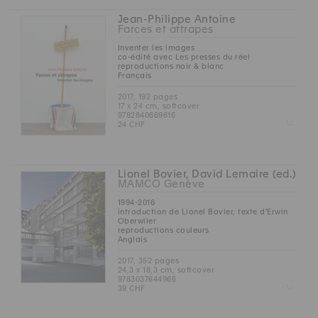
Jean-Philippe Antoine
Farces et attrapes
Inventer les images
co-édité avec Les presses du réel
reproductions noir & blanc
Français
2017, 192 pages
17 x 24 cm, softcover
9782840669616
Z
24 CHF
Lionel Bovier, David Lemaire (ed.)
MAMCO Genève
1994-2016
introduction de Lionel Bovier, texte d’Erwin
Oberwiler
reproductions couleurs
Anglais
2017, 352 pages
24,3 x 18,3 cm, softcover
9783037644966
Z
39 CHF