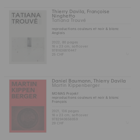
Thierry Davila, Françoise
Ninghetto
Tatiana Trouvé
reproductions couleurs et noir & blanc
Anglais
2022, 80 pages
16 x 23 cm, softcover
9781636810447
Z
25 CHF
Daniel Baumann, Thierry Davila
Martin Kippenberger
MOMAS Projekt
reproductions couleurs et noir & blanc
Français
2021, 136 pages
16 x 23 cm, softcover
9782940656059
Z
29 CHF