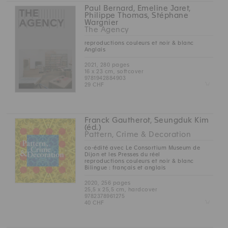
Paul Bernard, Emeline Jaret,
Philippe Thomas, Stéphane
Wargnier
The Agency
reproductions couleurs et noir & blanc
Anglais
2021, 280 pages
16 x 23 cm, softcover
9781942884903
Z
29 CHF
Franck Gautherot, Seungduk Kim
(éd.)
Pattern, Crime & Decoration
co-édité avec Le Consortium Museum de
Dijon et les Presses du réel
reproductions couleurs et noir & blanc
Bilingue : français et anglais
2020, 256 pages
25,5 x 25,5 cm, hardcover
9782378961275
Z
40 CHF