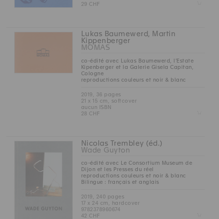
Z
29 CHF
Lukas Baumewerd, Martin
Kippenberger
MOMAS
co-édité avec Lukas Baumewerd, l’Estate
Kipenberger et la Galerie Gisela Capitan,
Cologne
reproductions couleurs et noir & blanc
2019, 36 pages
21 x 15 cm, softcover
aucun ISBN
Z
28 CHF
Nicolas Trembley (éd.)
Wade Guyton
co-édité avec Le Consortium Museum de
Dijon et les Presses du réel
reproductions couleurs et noir & blanc
Bilingue : français et anglais
2019, 240 pages
17 x 24 cm, hardcover
9782378960674
Z
42 CHF