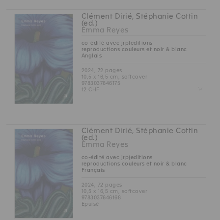
Clément Dirié, Stéphanie Cottin
(ed.)
Emma Reyes
co-édité avec jrp|editions
reproductions couleurs et noir & blanc
Anglais
2024, 72 pages
10,5 x 16,5 cm, softcover
9783037646175
Z
12 CHF
Clément Dirié, Stéphanie Cottin
(ed.)
Emma Reyes
co-édité avec jrp|editions
reproductions couleurs et noir & blanc
Français
2024, 72 pages
10,5 x 16,5 cm, softcover
9783037646168
Epuisé