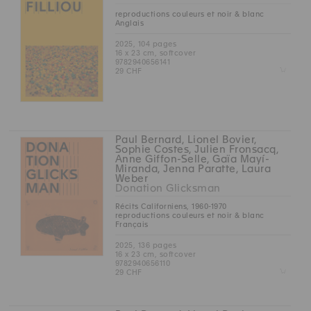
reproductions couleurs et noir & blanc
Anglais
2025, 104 pages
16 x 23 cm, softcover
9782940656141
Z
29 CHF
Paul Bernard, Lionel Bovier,
Sophie Costes, Julien Fronsacq,
Anne Giffon-Selle, Gaïa Mayí-
Miranda, Jenna Paratte, Laura
Weber
Donation Glicksman
Récits Californiens, 1960-1970
reproductions couleurs et noir & blanc
Français
2025, 136 pages
16 x 23 cm, softcover
9782940656110
Z
29 CHF