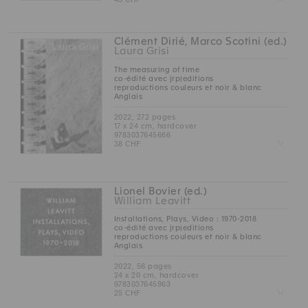
Clément Dirié, Marco Scotini (ed.)
Laura Grisi
The measuring of time
co-édité avec jrp|editions
reproductions couleurs et noir & blanc
Anglais
2022, 272 pages
17 x 24 cm, hardcover
9783037645666
Z
38 CHF
Lionel Bovier (ed.)
William Leavitt
Installations, Plays, Video : 1970-2018
co-édité avec jrp|editions
reproductions couleurs et noir & blanc
Anglais
2022, 56 pages
24 x 20 cm, hardcover
9783037645963
Z
25 CHF