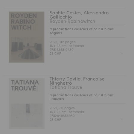
Sophie Costes, Alessandro
Gallicchio
Royden Rabinowitch
reproductions couleurs et noir & blanc
Anglais
2022, 112 pages
16 x 23 cm, softcover
9781636810430
Z
25 CHF
Thierry Davila, Françoise
Ninghetto
Tatiana Trouvé
reproductions couleurs et noir & blanc
Français
2022, 80 pages
16 x 23 cm, softcover
9782940656080
Z
25 CHF