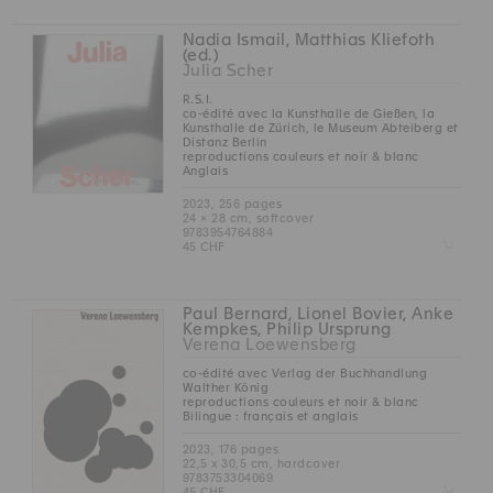
Nadia Ismail, Matthias Kliefoth
(ed.)
Julia Scher
R.S.I.
co-édité avec la Kunsthalle de Gießen, la
Kunsthalle de Zürich, le Museum Abteiberg et
Distanz Berlin
reproductions couleurs et noir & blanc
Anglais
2023, 256 pages
24 × 28 cm, softcover
9783954764884
Z
45 CHF
Paul Bernard, Lionel Bovier, Anke
Kempkes, Philip Ursprung
Verena Loewensberg
co-édité avec Verlag der Buchhandlung
Walther König
reproductions couleurs et noir & blanc
Bilingue : français et anglais
2023, 176 pages
22,5 x 30,5 cm, hardcover
9783753304069
Z
45 CHF