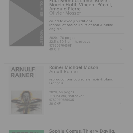
Paul Bernard, Lionel Bovier,
Marcia Hafif, Vincent Pécoil,
Arnauld Pierre
Olivier Mosset
co-édité avec jrp|editions
reproductions couleurs et noir & blanc
Anglais
2020, 176 pages
22,5 x 30,5 cm, hardcover
9783037645611
Z
49 CHF
Rainer Michael Mason
Arnulf Rainer
reproductions couleurs et noir & blanc
Français
2020, 58 pages
16 x 23 cm, softcover
9782940656035
Z
20 CHF
Sophie Costes, Thierry Davila,