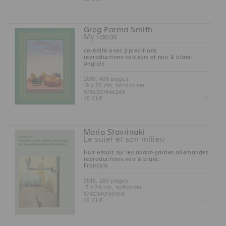
Greg Parma Smith
My Ideas
co-édité avec jrp|editions
reproductions couleurs et noir & blanc
Anglais
2018, 406 pages
19 x 25 cm, hardcover
9783037645246
Z
45 CHF
Maria Stavrinaki
Le sujet et son milieu
Huit essais sur les avant-gardes allemandes
reproductions noir & blanc
Français
2018, 280 pages
17 x 24 cm, softcover
9782940159956
Z
22 CHF