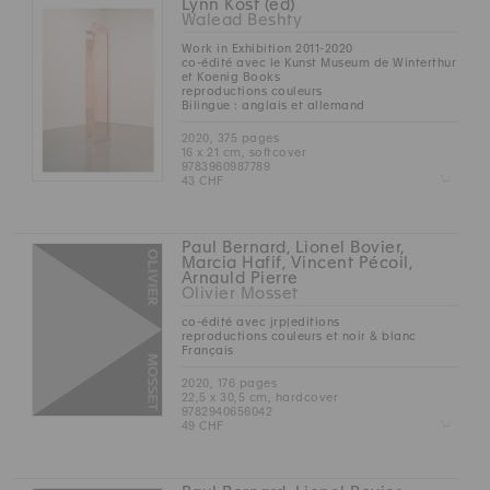
Lynn Kost (éd)
Walead Beshty
Work in Exhibition 2011-2020
co-édité avec le Kunst Museum de Winterthur
et Koenig Books
reproductions couleurs
Bilingue : anglais et allemand
2020, 375 pages
16 x 21 cm, softcover
9783960987789
Z
43 CHF
Paul Bernard, Lionel Bovier,
Marcia Hafif, Vincent Pécoil,
Arnauld Pierre
Olivier Mosset
co-édité avec jrp|editions
reproductions couleurs et noir & blanc
Français
2020, 176 pages
22,5 x 30,5 cm, hardcover
9782940656042
Z
49 CHF