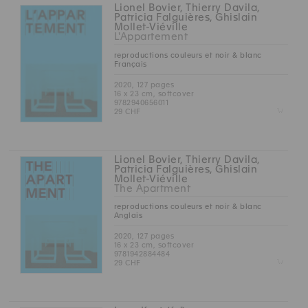
Lionel Bovier, Thierry Davila,
Patricia Falguières, Ghislain
Mollet-Viéville
L'Appartement
reproductions couleurs et noir & blanc
Français
2020, 127 pages
16 x 23 cm, softcover
9782940656011
Z
29 CHF
Lionel Bovier, Thierry Davila,
Patricia Falguières, Ghislain
Mollet-Viéville
The Apartment
reproductions couleurs et noir & blanc
Anglais
2020, 127 pages
16 x 23 cm, softcover
9781942884484
Z
29 CHF