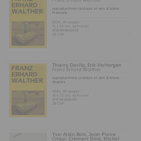
Franz Erhard Walther
reproductions couleurs et noir & blanc
Français
2020, 191 pages
16 x 23 cm, softcover
9782940656028
Z
29 CHF
Thierry Davila, Erik Verhargen
Franz Erhard Walther
reproductions couleurs et noir & blanc
Anglais
2020, 191 pages
16 x 23 cm, softcover
9781942884491
Z
29 CHF
Yve-Alain Bois, Jean-Pierre
Criqui, Clément Dirié, Michel