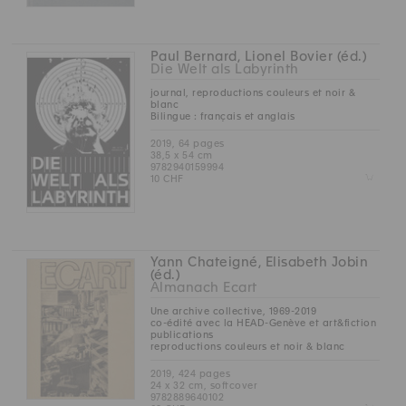
Paul Bernard, Lionel Bovier (éd.)
Die Welt als Labyrinth
journal, reproductions couleurs et noir &
blanc
Bilingue : français et anglais
2019, 64 pages
38,5 x 54 cm
9782940159994
Z
10 CHF
Yann Chateigné, Elisabeth Jobin
(éd.)
Almanach Ecart
Une archive collective, 1969-2019
co-édité avec la HEAD-Genève et art&fiction
publications
reproductions couleurs et noir & blanc
2019, 424 pages
24 x 32 cm, softcover
9782889640102