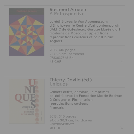
Rasheed Araeen
A Retrospective
co-édité avec le Van Abbemuseum
d'Eindhoven, le Centre d'art contemporain
BALTIC de Gateshead, Garage Musée d'art
moderne de Moscou et jrp|editions
reproductions couleurs et noir & blanc
Anglais
2018, 416 pages
21 x 28 cm, softcover
9783037645154
Z
48 CHF
Thierry Davila (éd.)
Uniques
Cahiers écrits, dessinés, inimprimés
co-édité avec La Fondation Martin Bodmer
à Cologny et Flammarion
reproductions couleurs
Français
2018, 340 pages
24,6 x 30,3 cm, hardcover
9782081428522
Z
70 CHF