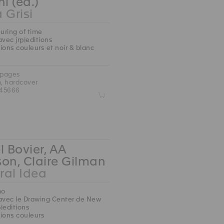
ni (ed.)
 Grisi
ring of time
avec jrp|editions
ions couleurs et noir & blanc
 pages
m, hardcover
45666
Z
l Bovier, AA
on, Claire Gilman
ral Idea
mo
avec le Drawing Center de New
p|editions
ions couleurs