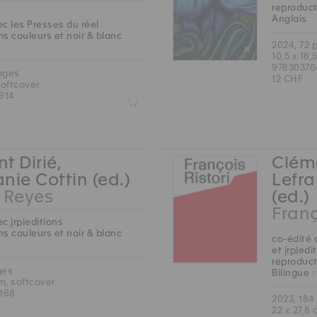
reproduct
Anglais
c les Presses du réel
s couleurs et noir & blanc
2024, 72 
10,5 x 16,
97830376
ages
12 CHF
softcover
914
Z
t Dirié,
Cléme
nie Cottin (ed.)
Lefra
Reyes
(ed.)
Franç
c jrp|editions
s couleurs et noir & blanc
co-édité 
et jrp|edi
reproduct
ges
Bilingue :
cm, softcover
168
2023, 184
22 x 27,8