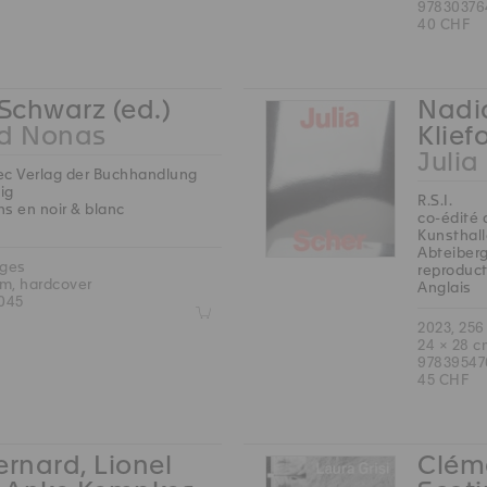
97830376
40 CHF
 Schwarz (ed.)
Nadia
rd Nonas
Klief
Julia
ec Verlag der Buchhandlung
ig
R.S.I.
ns en noir & blanc
co-édité 
Kunsthall
Abteiberg
ages
reproduct
cm, hardcover
Anglais
045
Z
2023, 256
24 × 28 c
9783954
45 CHF
ernard, Lionel
Cléme