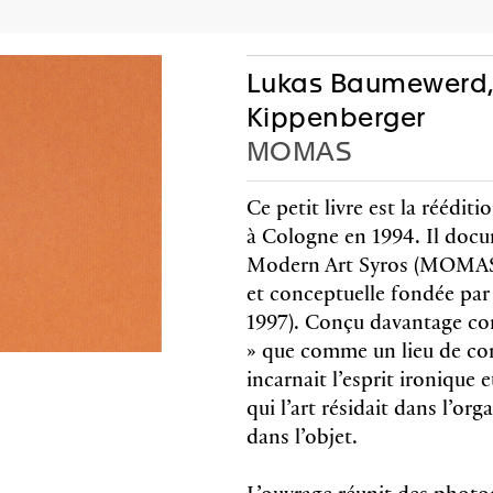
AGEND
P
Lukas Baumewerd,
Kippenberger
MOMAS
Editions
Cadeaux
Ce petit livre est la réédit
à Cologne en 1994. Il doc
Modern Art Syros (MOMAS)
et conceptuelle fondée pa
 Fronsacq, Sarah
Lione
1997). Conçu davantage co
-Graiwer,
Jobi
» que comme un lieu de c
ce Schmidlin,
Tish
incarnait l’esprit ironique 
 Stella
qui l’art résidait dans l’org
co-édité 
arie Castoro
dans l’objet.
Walther u
reproduct
c jrp|editions
Anglais
s couleurs et noir & blanc
L’ouvrage réunit des photo