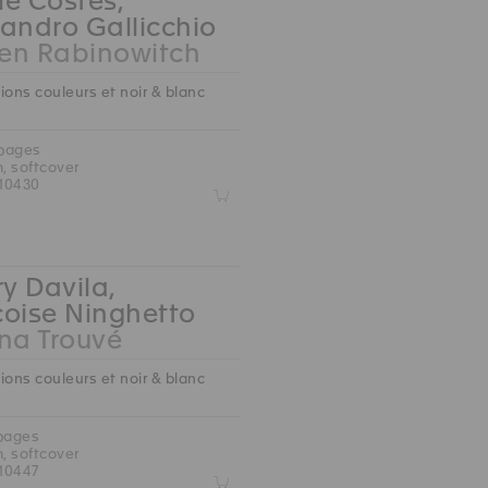
e Costes,
andro Gallicchio
en Rabinowitch
ions couleurs et noir & blanc
 pages
m, softcover
10430
Z
ry Davila,
çoise Ninghetto
na Trouvé
ions couleurs et noir & blanc
 pages
m, softcover
10447
Z