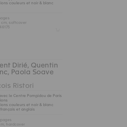
ions couleurs et noir & blanc
pages
5 cm, softcover
46175
Z
nt Dirié, Quentin
nc, Paola Soave
ois Ristori
avec le Centre Pompidou de Paris
tions
ions couleurs et noir & blanc
 français et anglais
 pages
 cm, hardcover