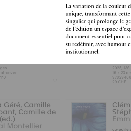
, Sophie Costes,
Bovie
La variation de la couleur d
 Fronsacq, Anne
Julie
unique, transformant cette
-Selle, Gaïa
Giffo
singulier qui prolonge le g
Miranda, Jenna
Mayí
de l’édition un espace d’ex
e, Laura Weber
Parat
document essentiel pour c
ion Glicksman
Glic
su redéfinir, avec humour et
orniens, 1960-1970
Californi
institutionnel.
s couleurs et noir & blanc
reproduct
Anglais
ages
2025, 136
softcover
16 x 23 c
110
97829406
Z
29 CHF
 Géré, Camille
Cléme
ant, Camille de
Stéph
(ed.)
Emma
l Montellier
co-édité 