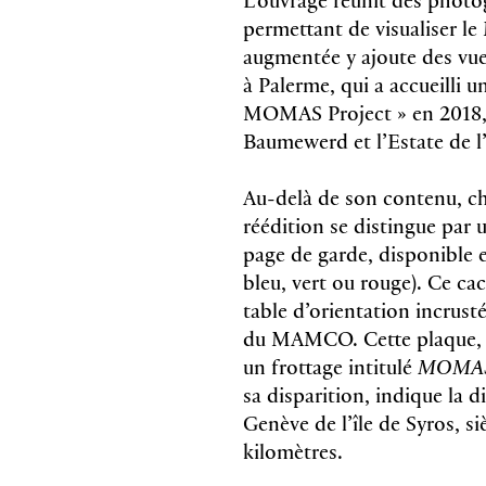
2025, 184
permettant de visualiser l
22.5 x 30
ages
97837533
augmentée y ajoute des vue
hardcover
49 CHF
à Palerme, qui a accueilli u
212
Z
MOMAS Project » en 2018, 
Baumewerd et l’Estate de l’
 Collet, Sophie
Miche
Au-delà de son contenu, ch
s
Cost
réédition se distingue par
Filliou
Rober
page de garde, disponible e
bleu, vert ou rouge). Ce ca
s couleurs et noir & blanc
reproduct
Anglais
table d’orientation incrusté
du MAMCO. Cette plaque, d
ages
2025, 104
softcover
16 x 23 c
un frottage intitulé
MOMAS
134
97829406
Z
29 CHF
sa disparition, indique la 
Genève de l’île de Syros, si
kilomètres.
ernard, Lionel
Paul 