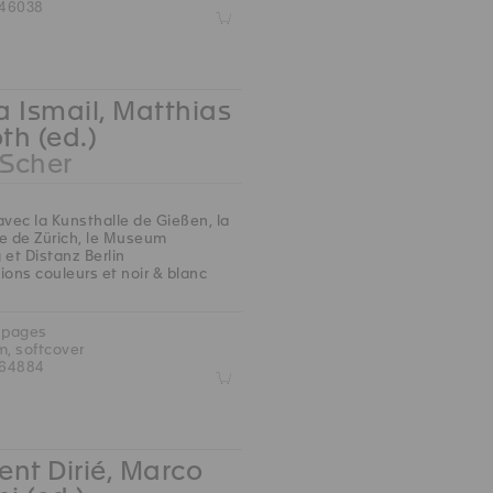
46038
Z
 Ismail, Matthias
oth (ed.)
 Scher
avec la Kunsthalle de Gießen, la
e de Zürich, le Museum
 et Distanz Berlin
ions couleurs et noir & blanc
 pages
m, softcover
764884
Z
nt Dirié, Marco