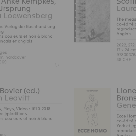
, Anke Kempkes,
Scoti
 Ursprung
Laura
a Loewensberg
The measu
co-édité 
ec Verlag der Buchhandlung
reproduct
ig
Anglais
s couleurs et noir & blanc
rançais et anglais
2022, 272
17 x 24 c
ages
97830376
cm, hardcover
38 CHF
069
Z
Bovier (ed.)
Lione
m Leavitt
Brons
Gene
s, Plays, Video : 1970-2018
c jrp|editions
Ecce Ho
s couleurs et noir & blanc
co-édité 
York et jr
reproduct
ges
Anglais