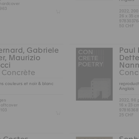
 hardcover
963
Z
2022, 20
26 x 35 c
97830376
50 CHF
ernard, Gabriele
Paul 
er, Maurizio
Dette
cci
Nann
 Concrète
Concr
s couleurs et noir & blanc
reproduct
Anglais
ges
2022, 96
softcover
16 x 23 c
103
97816368
Z
25 CHF