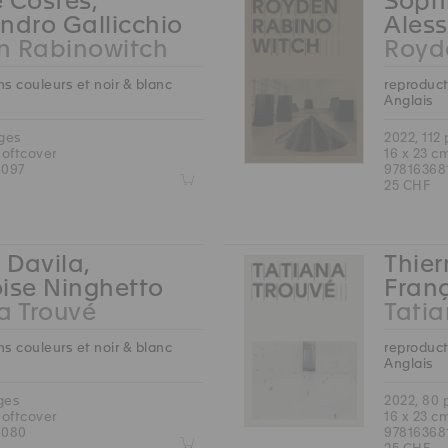
 Costes,
Sophi
ndro Gallicchio
Aless
n Rabinowitch
Royd
s couleurs et noir & blanc
reproduct
Anglais
ages
2022, 112
softcover
16 x 23 c
6097
97816368
Z
25 CHF
 Davila,
Thier
ise Ninghetto
Fran
a Trouvé
Tatia
s couleurs et noir & blanc
reproduct
Anglais
ges
2022, 80
softcover
16 x 23 c
6080
97816368
Z