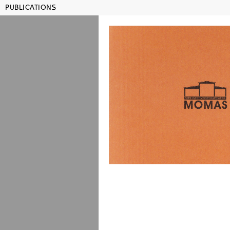
PUBLICATIONS
MAMCO GENÈVE
SHO
Publications
Titre, artiste, année, ISBN...
Julien
Lehrer
Lauren
Rachel
Rosem
co-édité ave
reproduction