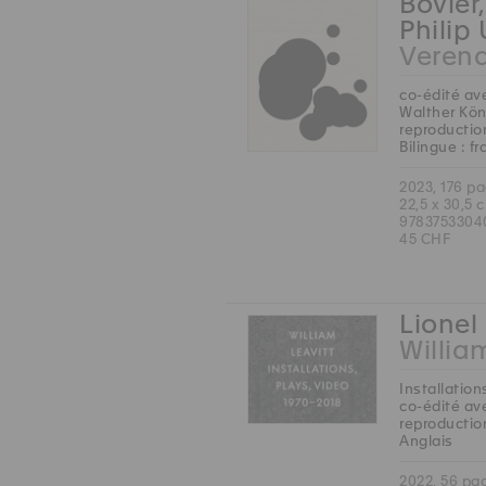
Bovier
Philip
Veren
co-édité av
Walther Kön
reproduction
Bilingue : f
2023, 176 p
22,5 x 30,5 
9783753304
45 CHF
Lionel 
Willia
Installation
co-édité ave
reproduction
Anglais
2022, 56 pa