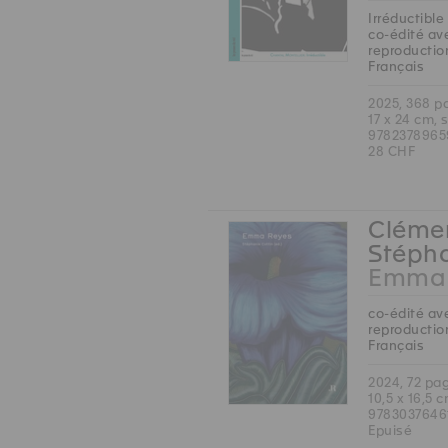
Irréductible
co-édité ave
reproduction
Français
2025, 368 p
17 x 24 cm, 
9782378965
28 CHF
Clémen
Stépha
Emma 
co-édité ave
reproduction
Français
2024, 72 pa
10,5 x 16,5 
9783037646
Epuisé