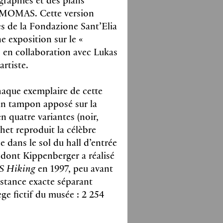
 pages
e MOMAS. Cette version
.5 cm, hardcover
09422
s de la Fondazione Sant’Elia
Z
ne exposition sur le «
en collaboration avec Lukas
artiste.
l Collet, Sophie
aque exemplaire de cette
es
 un tampon apposé sur la
t Filliou
n quatre variantes (noir,
chet reproduit la célèbre
ions couleurs et noir & blanc
e dans le sol du hall d’entrée
ont Kippenberger a réalisé
 pages
m, softcover
 Hiking
en 1997, peu avant
56141
Z
distance exacte séparant
ège fictif du musée : 2 254
Bernard, Lionel