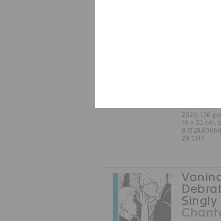
Bovier
Julien
Giffon
Mayí-
Paratt
Donat
Récits Calif
reproduction
Français
2025, 136 p
16 x 23 cm, 
9782940656
29 CHF
Vanina
Debrab
Singly 
Chanta