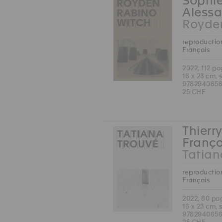
Sophie
Alessa
Royde
reproduction
Français
2022, 112 p
16 x 23 cm, 
978294065
25 CHF
Thierry
Franço
Tatian
reproduction
Français
2022, 80 pa
16 x 23 cm, 
978294065