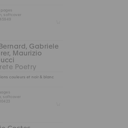
0 pages
m, softcover
45949
Z
Bernard, Gabriele
rer, Maurizio
ucci
ete Poetry
ions couleurs et noir & blanc
 pages
m, softcover
10423
Z