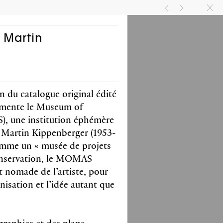
A
COMMUNAUTÉ
EN
FR
g
h
k
 Martin
ion du catalogue original édité
umente le Museum of
, une institution éphémère
r Martin Kippenberger (1953-
l Bovier, Elisabeth
mme un « musée de projets
n, Pamela Lee
onservation, le MOMAS
an Hsu
et nomade de l’artiste, pour
anisation et l’idée autant que
avec Verlag der Buchhandlung
nd Franz König
ions couleurs et noir & blanc
graphies et des plans