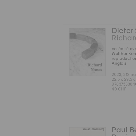
Dieter
Richa
co-édité av
Walther Kön
reproductio
Anglais
2023, 312 p
22,5 x 29,5 
9783753304
40 CHF
Paul B