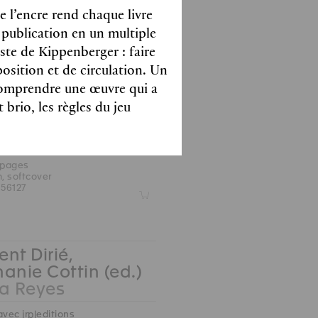
r, Sophie Costes,
e l’encre rend chaque livre
n Fronsacq, Anne
 publication en un multiple
n-Selle, Gaïa
este de Kippenberger : faire
-Miranda, Jenna
position et de circulation. Un
te, Laura Weber
omprendre une œuvre qui a
ksman Donation
 brio, les règles du jeu
an stories, 1960s-1970s
ions couleurs et noir & blanc
 pages
m, softcover
56127
Z
nt Dirié,
anie Cottin (ed.)
 Reyes
avec jrp|editions