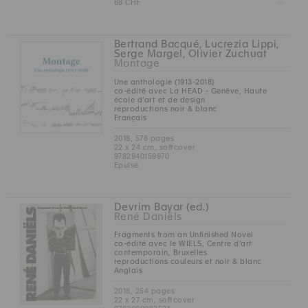
Z
68 CHF
Bertrand Bacqué, Lucrezia Lippi,
Serge Margel, Olivier Zuchuat
Montage
Une anthologie (1913-2018)
co-édité avec La HEAD - Genève, Haute
école d’art et de design
reproductions noir & blanc
Français
2018, 576 pages
22 x 24 cm, softcover
9782940159970
Epuisé
Devrim Bayar (ed.)
René Daniëls
Fragments from an Unfinished Novel
co-édité avec le WIELS, Centre d’art
contemporain, Bruxelles
reproductions couleurs et noir & blanc
Anglais
2018, 254 pages
22 x 27 cm, softcover