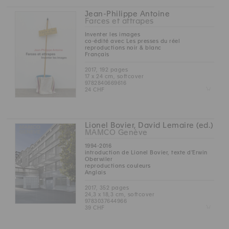
Jean-Philippe Antoine
Farces et attrapes
Inventer les images
co-édité avec Les presses du réel
reproductions noir & blanc
Français
2017, 192 pages
17 x 24 cm, softcover
9782840669616
Z
24 CHF
Lionel Bovier, David Lemaire (ed.)
MAMCO Genève
1994-2016
introduction de Lionel Bovier, texte d’Erwin
Oberwiler
reproductions couleurs
Anglais
2017, 352 pages
24,3 x 18,3 cm, softcover
9783037644966
Z
39 CHF