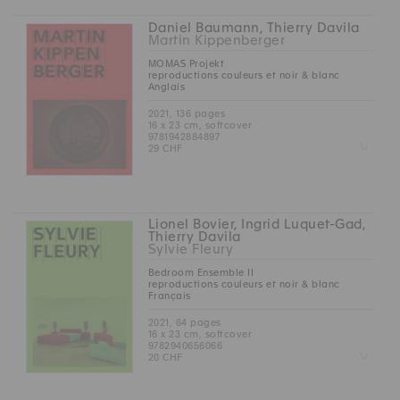
Daniel Baumann, Thierry Davila
Martin Kippenberger
MOMAS Projekt
reproductions couleurs et noir & blanc
Anglais
2021, 136 pages
16 x 23 cm, softcover
9781942884897
Z
29 CHF
Lionel Bovier, Ingrid Luquet-Gad,
Thierry Davila
Sylvie Fleury
Bedroom Ensemble II
reproductions couleurs et noir & blanc
Français
2021, 64 pages
16 x 23 cm, softcover
9782940656066
Z
20 CHF