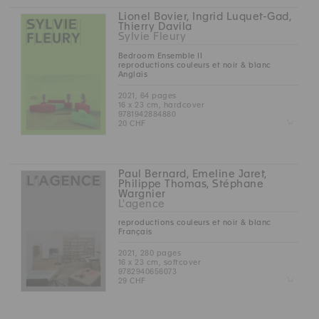
Lionel Bovier, Ingrid Luquet-Gad,
Thierry Davila
Sylvie Fleury
Bedroom Ensemble II
reproductions couleurs et noir & blanc
Anglais
2021, 64 pages
16 x 23 cm, hardcover
9781942884880
Z
20 CHF
Paul Bernard, Emeline Jaret,
Philippe Thomas, Stéphane
Wargnier
L'agence
reproductions couleurs et noir & blanc
Français
2021, 280 pages
16 x 23 cm, softcover
9782940656073
Z
29 CHF