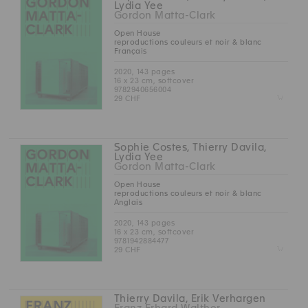
Lydia Yee
Gordon Matta-Clark
Open House
reproductions couleurs et noir & blanc
Français
2020, 143 pages
16 x 23 cm, softcover
9782940656004
Z
29 CHF
Sophie Costes, Thierry Davila,
Lydia Yee
Gordon Matta-Clark
Open House
reproductions couleurs et noir & blanc
Anglais
2020, 143 pages
16 x 23 cm, softcover
9781942884477
Z
29 CHF
Thierry Davila, Erik Verhargen