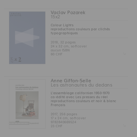
Vaclav Pozarek
15x2
Colour Lights
reproductions couleurs par clichés
typographiques
2018, 32 pages
24 x 32 cm, softcover
aucun ISBN
Z
60 CHF
Anne Giffon-Selle
Les astronautes du dedans
L’assemblage californien 1950-1970
co-édité avec Les presses du réel
reproductions couleurs et noir & blanc
Français
2017, 256 pages
17 x 24 cm, softcover
9782840669524
Z
23 CHF