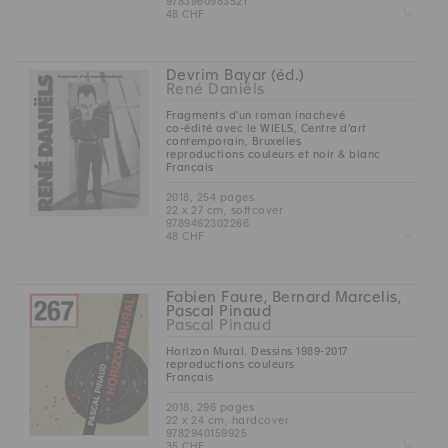
9783960983521
Z
48 CHF
Devrim Bayar (éd.)
René Daniëls
Fragments d'un roman inachevé
co-édité avec le WIELS, Centre d’art
contemporain, Bruxelles
reproductions couleurs et noir & blanc
Français
2018, 254 pages
22 x 27 cm, softcover
9789462302266
Z
48 CHF
Fabien Faure, Bernard Marcelis,
Pascal Pinaud
Pascal Pinaud
Horizon Mural. Dessins 1989-2017
reproductions couleurs
Français
2018, 296 pages
22 x 24 cm, hardcover
9782940159925
Z
35 CHF