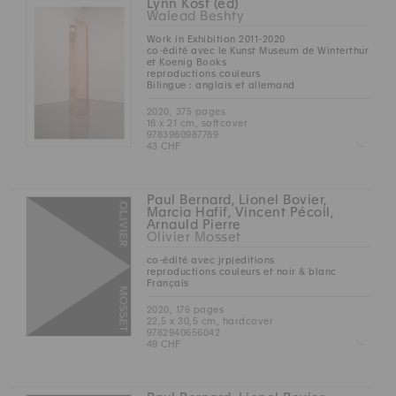
Lynn Kost (éd)
Walead Beshty
Work in Exhibition 2011-2020
co-édité avec le Kunst Museum de Winterthur
et Koenig Books
reproductions couleurs
Bilingue : anglais et allemand
2020, 375 pages
16 x 21 cm, softcover
9783960987789
Z
43 CHF
Paul Bernard, Lionel Bovier,
Marcia Hafif, Vincent Pécoil,
Arnauld Pierre
Olivier Mosset
co-édité avec jrp|editions
reproductions couleurs et noir & blanc
Français
2020, 176 pages
22,5 x 30,5 cm, hardcover
9782940656042
Z
49 CHF