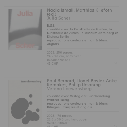
Nadia Ismail, Matthias Kliefoth
(ed.)
Julia Scher
R.S.I.
co-édité avec la Kunsthalle de Gießen, la
Kunsthalle de Zürich, le Museum Abteiberg et
Distanz Berlin
reproductions couleurs et noir & blanc
Anglais
2023, 256 pages
24 × 28 cm, softcover
9783954764884
Z
45 CHF
Paul Bernard, Lionel Bovier, Anke
Kempkes, Philip Ursprung
Verena Loewensberg
co-édité avec Verlag der Buchhandlung
Walther König
reproductions couleurs et noir & blanc
Bilingue : français et anglais
2023, 176 pages
22,5 x 30,5 cm, hardcover
9783753304069
Z
45 CHF