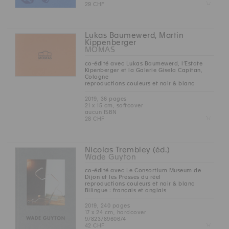
Z
29 CHF
Lukas Baumewerd, Martin
Kippenberger
MOMAS
co-édité avec Lukas Baumewerd, l’Estate
Kipenberger et la Galerie Gisela Capitan,
Cologne
reproductions couleurs et noir & blanc
2019, 36 pages
21 x 15 cm, softcover
aucun ISBN
Z
28 CHF
Nicolas Trembley (éd.)
Wade Guyton
co-édité avec Le Consortium Museum de
Dijon et les Presses du réel
reproductions couleurs et noir & blanc
Bilingue : français et anglais
2019, 240 pages
17 x 24 cm, hardcover
9782378960674
Z
42 CHF