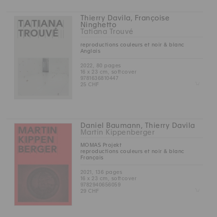
Thierry Davila, Françoise
Ninghetto
Tatiana Trouvé
reproductions couleurs et noir & blanc
Anglais
2022, 80 pages
16 x 23 cm, softcover
9781636810447
Z
25 CHF
Daniel Baumann, Thierry Davila
Martin Kippenberger
MOMAS Projekt
reproductions couleurs et noir & blanc
Français
2021, 136 pages
16 x 23 cm, softcover
9782940656059
Z
29 CHF