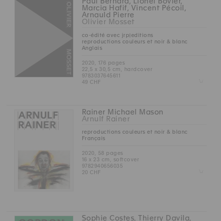
Paul Bernard, Lionel Bovier,
Marcia Hafif, Vincent Pécoil,
Arnauld Pierre
Olivier Mosset
co-édité avec jrp|editions
reproductions couleurs et noir & blanc
Anglais
2020, 176 pages
22,5 x 30,5 cm, hardcover
9783037645611
Z
49 CHF
Rainer Michael Mason
Arnulf Rainer
reproductions couleurs et noir & blanc
Français
2020, 58 pages
16 x 23 cm, softcover
9782940656035
Z
20 CHF
Sophie Costes, Thierry Davila,