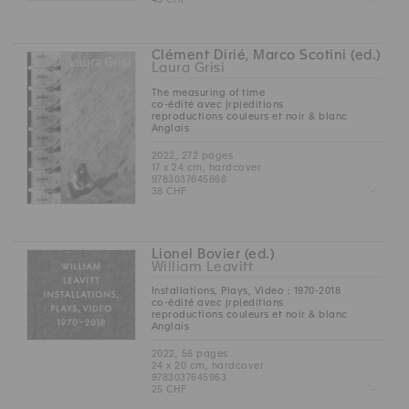
Clément Dirié, Marco Scotini (ed.)
Laura Grisi
The measuring of time
co-édité avec jrp|editions
reproductions couleurs et noir & blanc
Anglais
2022, 272 pages
17 x 24 cm, hardcover
9783037645666
Z
38 CHF
Lionel Bovier (ed.)
William Leavitt
Installations, Plays, Video : 1970-2018
co-édité avec jrp|editions
reproductions couleurs et noir & blanc
Anglais
2022, 56 pages
24 x 20 cm, hardcover
9783037645963
Z
25 CHF