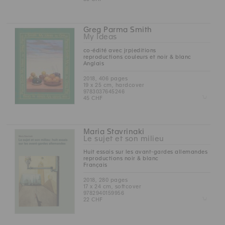
Greg Parma Smith
My Ideas
co-édité avec jrp|editions
reproductions couleurs et noir & blanc
Anglais
2018, 406 pages
19 x 25 cm, hardcover
9783037645246
Z
45 CHF
Maria Stavrinaki
Le sujet et son milieu
Huit essais sur les avant-gardes allemandes
reproductions noir & blanc
Français
2018, 280 pages
17 x 24 cm, softcover
9782940159956
Z
22 CHF