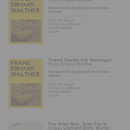
Franz Erhard Walther
reproductions couleurs et noir & blanc
Français
2020, 191 pages
16 x 23 cm, softcover
9782940656028
Z
29 CHF
Thierry Davila, Erik Verhargen
Franz Erhard Walther
reproductions couleurs et noir & blanc
Anglais
2020, 191 pages
16 x 23 cm, softcover
9781942884491
Z
29 CHF
Yve-Alain Bois, Jean-Pierre
Criqui, Clément Dirié, Michel