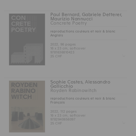
Paul Bernard, Gabriele Detterer,
Maurizio Nannucci
Concrete Poetry
reproductions couleurs et noir & blanc
Anglais
2022, 96 pages
16 x 23 cm, softcover
9781636810423
Z
25 CHF
Sophie Costes, Alessandro
Gallicchio
Royden Rabinowitch
reproductions couleurs et noir & blanc
Français
2022, 112 pages
16 x 23 cm, softcover
9782940656097
Z
25 CHF