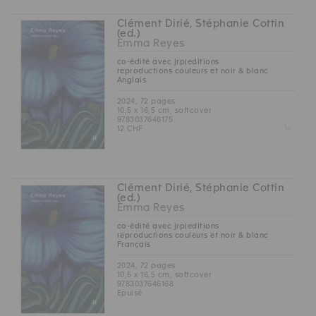
Clément Dirié, Stéphanie Cottin
(ed.)
Emma Reyes
co-édité avec jrp|editions
reproductions couleurs et noir & blanc
Anglais
2024, 72 pages
10,5 x 16,5 cm, softcover
9783037646175
Z
12 CHF
Clément Dirié, Stéphanie Cottin
(ed.)
Emma Reyes
co-édité avec jrp|editions
reproductions couleurs et noir & blanc
Français
2024, 72 pages
10,5 x 16,5 cm, softcover
9783037646168
Epuisé