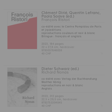
Clément Dirié, Quentin Lefranc,
Paola Soave (ed.)
François Ristori
co-édité avec le Centre Pompidou de Paris
et jrp|editions
reproductions couleurs et noir & blanc
Bilingue : français et anglais
2023, 184 pages
22 x 27,8 cm, hardcover
9783037646038
Z
40 CHF
Dieter Schwarz (ed.)
Richard Nonas
co-édité avec Verlag der Buchhandlung
Walther König
reproductions en noir & blanc
Anglais
2023, 312 pages
22,5 x 29,5 cm, hardcover
9783753304045
Z
40 CHF