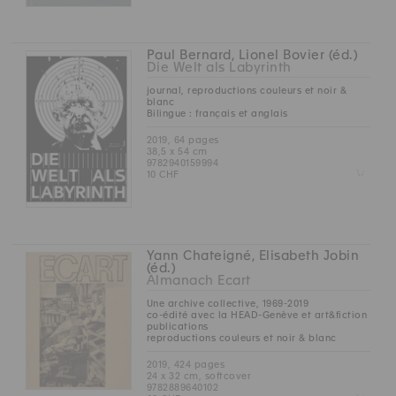
Paul Bernard, Lionel Bovier (éd.)
Die Welt als Labyrinth
journal, reproductions couleurs et noir &
blanc
Bilingue : français et anglais
2019, 64 pages
38,5 x 54 cm
9782940159994
Z
10 CHF
Yann Chateigné, Elisabeth Jobin
(éd.)
Almanach Ecart
Une archive collective, 1969-2019
co-édité avec la HEAD-Genève et art&fiction
publications
reproductions couleurs et noir & blanc
2019, 424 pages
24 x 32 cm, softcover
9782889640102