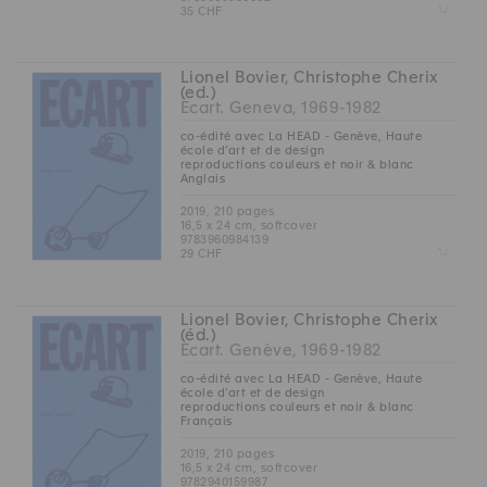
Z
35 CHF
Lionel Bovier, Christophe Cherix
(ed.)
Ecart. Geneva, 1969-1982
co-édité avec La HEAD - Genève, Haute
école d’art et de design
reproductions couleurs et noir & blanc
Anglais
2019, 210 pages
16,5 x 24 cm, softcover
9783960984139
Z
29 CHF
Lionel Bovier, Christophe Cherix
(éd.)
Ecart. Genève, 1969-1982
co-édité avec La HEAD - Genève, Haute
école d’art et de design
reproductions couleurs et noir & blanc
Français
2019, 210 pages
16,5 x 24 cm, softcover
9782940159987