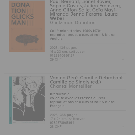
Paul Bernard, Lionel Bovier,
Sophie Costes, Julien Fronsacq,
Anne Giffon-Selle, Gaïa Mayí-
Miranda, Jenna Paratte, Laura
Weber
Glicksman Donation
Californian stories, 1960s-1970s
reproductions couleurs et noir & blanc
Anglais
2025, 136 pages
16 x 23 cm, softcover
9782940656127
Z
29 CHF
Vanina Géré, Camille Debrabant,
Camille de Singly (ed.)
Chantal Montellier
Irréductible
co-édité avec les Presses du réel
reproductions couleurs et noir & blanc
Français
2025, 368 pages
17 x 24 cm, softcover
9782378965914
Z
28 CHF