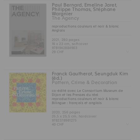
Paul Bernard, Emeline Jaret,
Philippe Thomas, Stéphane
Wargnier
The Agency
reproductions couleurs et noir & blanc
Anglais
2021, 280 pages
16 x 23 cm, softcover
9781942884903
Z
29 CHF
Franck Gautherot, Seungduk Kim
(éd.)
Pattern, Crime & Decoration
co-édité avec Le Consortium Museum de
Dijon et les Presses du réel
reproductions couleurs et noir & blanc
Bilingue : français et anglais
2020, 256 pages
25,5 x 25,5 cm, hardcover
9782378961275
Z
40 CHF