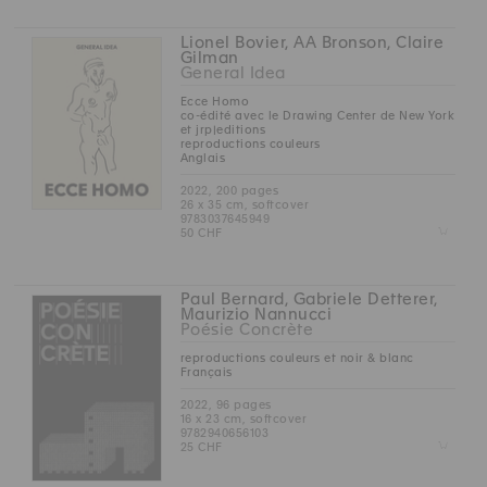
Lionel Bovier, AA Bronson, Claire
Gilman
General Idea
Ecce Homo
co-édité avec le Drawing Center de New York
et jrp|editions
reproductions couleurs
Anglais
2022, 200 pages
26 x 35 cm, softcover
9783037645949
Z
50 CHF
Paul Bernard, Gabriele Detterer,
Maurizio Nannucci
Poésie Concrète
reproductions couleurs et noir & blanc
Français
2022, 96 pages
16 x 23 cm, softcover
9782940656103
Z
25 CHF