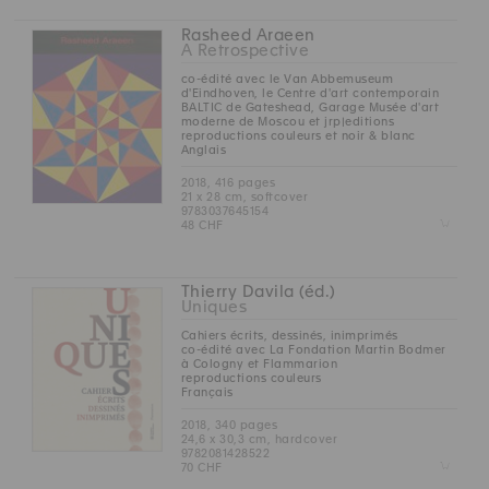
Rasheed Araeen
A Retrospective
co-édité avec le Van Abbemuseum
d'Eindhoven, le Centre d'art contemporain
BALTIC de Gateshead, Garage Musée d'art
moderne de Moscou et jrp|editions
reproductions couleurs et noir & blanc
Anglais
2018, 416 pages
21 x 28 cm, softcover
9783037645154
Z
48 CHF
Thierry Davila (éd.)
Uniques
Cahiers écrits, dessinés, inimprimés
co-édité avec La Fondation Martin Bodmer
à Cologny et Flammarion
reproductions couleurs
Français
2018, 340 pages
24,6 x 30,3 cm, hardcover
9782081428522
Z
70 CHF