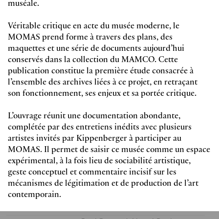
muséale.
reproductions couleurs et noir & blanc
Anglais
Véritable critique en acte du musée moderne, le
2025, 104 pages
MOMAS prend forme à travers des plans, des
16 x 23 cm, softcover
9782940656141
maquettes et une série de documents aujourd’hui
Z
29 CHF
conservés dans la collection du MAMCO. Cette
publication constitue la première étude consacrée à
l’ensemble des archives liées à ce projet, en retraçant
son fonctionnement, ses enjeux et sa portée critique.
Paul Bernard, Lionel Bovier,
Sophie Costes, Julien Fronsacq,
Anne Giffon-Selle, Gaïa Mayí-
L’ouvrage réunit une documentation abondante,
Miranda, Jenna Paratte, Laura
complétée par des entretiens inédits avec plusieurs
Weber
Donation Glicksman
artistes invités par Kippenberger à participer au
Récits Californiens, 1960-1970
MOMAS. Il permet de saisir ce musée comme un espace
reproductions couleurs et noir & blanc
expérimental, à la fois lieu de sociabilité artistique,
Français
geste conceptuel et commentaire incisif sur les
2025, 136 pages
16 x 23 cm, softcover
mécanismes de légitimation et de production de l’art
9782940656110
Z
contemporain.
29 CHF