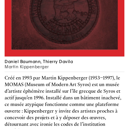
Tishan Hsu
co-édité avec Verlag der Buchhandlung
Walther und Franz König
reproductions couleurs et noir & blanc
Anglais
2025, 184 pages
22.5 x 30.5 cm, hardcover
9783753309422
Z
49 CHF
Michel Collet, Sophie Costes
Daniel Baumann, Thierry Davila
Robert Filliou
Martin Kippenberger
reproductions couleurs et noir & blanc
Français
Créé en 1993 par Martin Kippenberger (1953–1997), le
MOMAS (Museum of Modern Art Syros) est un musée
2025, 104 pages
16 x 23 cm, softcover
d’artiste éphémère installé sur l’île grecque de Syros et
9782940656134
Z
29 CHF
actif jusqu’en 1996. Installé dans un bâtiment inachevé,
ce musée atypique fonctionne comme une plateforme
ouverte : Kippenberger y invite des artistes proches à
concevoir des projets et à y déposer des œuvres,
détournant avec ironie les codes de l’institution
Michel Collet, Sophie Costes
Robert Filliou