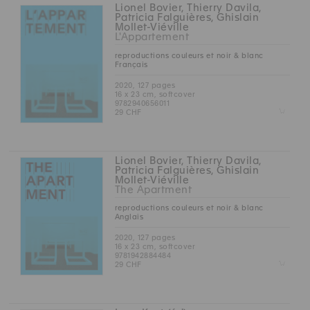
Lionel Bovier, Thierry Davila,
Patricia Falguières, Ghislain
Mollet-Viéville
L'Appartement
reproductions couleurs et noir & blanc
Français
2020, 127 pages
16 x 23 cm, softcover
9782940656011
Z
29 CHF
Lionel Bovier, Thierry Davila,
Patricia Falguières, Ghislain
Mollet-Viéville
The Apartment
reproductions couleurs et noir & blanc
Anglais
2020, 127 pages
16 x 23 cm, softcover
9781942884484
Z
29 CHF