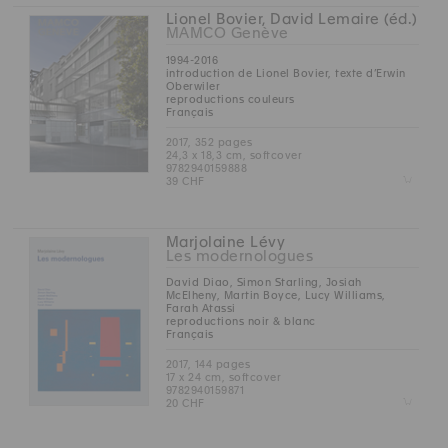
Lionel Bovier, David Lemaire (éd.)
MAMCO Genève
1994-2016
introduction de Lionel Bovier, texte d’Erwin
Oberwiler
reproductions couleurs
Français
2017, 352 pages
24,3 x 18,3 cm, softcover
9782940159888
Z
39 CHF
Marjolaine Lévy
Les modernologues
David Diao, Simon Starling, Josiah
McElheny, Martin Boyce, Lucy Williams,
Farah Atassi
reproductions noir & blanc
Français
2017, 144 pages
17 x 24 cm, softcover
9782940159871
Z
20 CHF