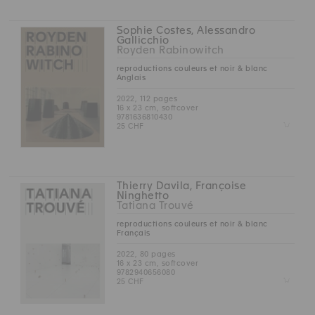
Sophie Costes, Alessandro
Gallicchio
Royden Rabinowitch
reproductions couleurs et noir & blanc
Anglais
2022, 112 pages
16 x 23 cm, softcover
9781636810430
Z
25 CHF
Thierry Davila, Françoise
Ninghetto
Tatiana Trouvé
reproductions couleurs et noir & blanc
Français
2022, 80 pages
16 x 23 cm, softcover
9782940656080
Z
25 CHF