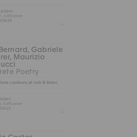
0 pages
m, softcover
45949
Z
Bernard, Gabriele
rer, Maurizio
ucci
ete Poetry
ions couleurs et noir & blanc
 pages
m, softcover
10423
Z