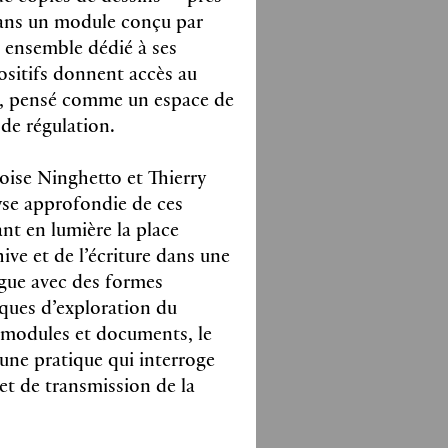
 pages
ans un module conçu par
.5 cm, hardcover
nd ensemble dédié à ses
09422
Z
sitifs donnent accès au
e, pensé comme un espace de
de régulation.
l Collet, Sophie
oise Ninghetto et Thierry
es
yse approfondie de ces
t Filliou
nt en lumière la place
hive et de l’écriture dans une
ions couleurs et noir & blanc
gue avec des formes
ques d’exploration du
 pages
m, softcover
, modules et documents, le
56141
Z
’une pratique qui interroge
et de transmission de la
Bernard, Lionel