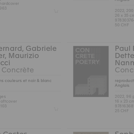
 hardcover
963
Z
2022, 20
26 x 35 c
97830376
50 CHF
ernard, Gabriele
Paul 
er, Maurizio
Dette
cci
Nann
 Concrète
Concr
s couleurs et noir & blanc
reproduct
Anglais
ges
2022, 96
softcover
16 x 23 c
103
97816368
Z
25 CHF