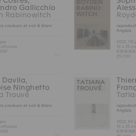
 Costes,
Sophi
ndro Gallicchio
Aless
n Rabinowitch
Royd
s couleurs et noir & blanc
reproduct
Anglais
ages
2022, 112
softcover
16 x 23 c
6097
97816368
Z
25 CHF
 Davila,
Thier
ise Ninghetto
Fran
a Trouvé
Tatia
s couleurs et noir & blanc
reproduct
Anglais
ges
2022, 80
softcover
16 x 23 c
6080
97816368
Z