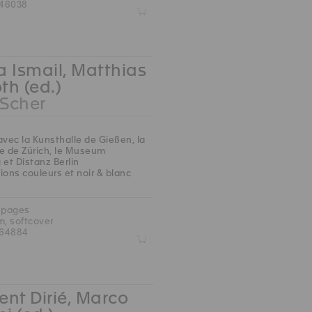
46038
Z
 Ismail, Matthias
oth (ed.)
 Scher
avec la Kunsthalle de Gießen, la
e de Zürich, le Museum
 et Distanz Berlin
ions couleurs et noir & blanc
 pages
m, softcover
764884
Z
nt Dirié, Marco