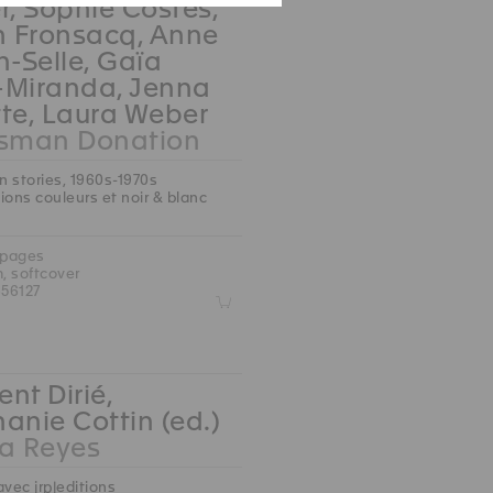
r, Sophie Costes,
n Fronsacq, Anne
n-Selle, Gaïa
-Miranda, Jenna
te, Laura Weber
ksman Donation
an stories, 1960s-1970s
ions couleurs et noir & blanc
 pages
m, softcover
56127
Z
nt Dirié,
anie Cottin (ed.)
 Reyes
avec jrp|editions