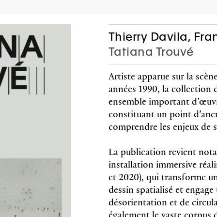
AGEND
P
Thierry Davila, Fr
Tatiana Trouvé
Artiste apparue sur la scène
Editions
Cadeaux
années 1990, la collecti
ensemble important d’œuvr
constituant un point d’anc
comprendre les enjeux de s
 Fronsacq, Sarah
Lione
La publication revient no
-Graiwer,
Jobi
installation immersive réal
ce Schmidlin,
Tish
 Stella
et 2020), qui transforme un
co-édité 
arie Castoro
dessin spatialisé et engage
Walther u
reproduct
désorientation et de circul
c jrp|editions
Anglais
également le vaste corpus 
s couleurs et noir & blanc