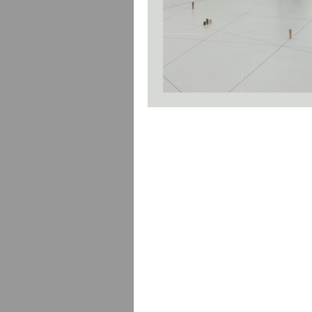
Anglais
2025, 168 p
17 x 24 cm, 
9783037646
38 CHF
Michel
Coste
Robert 
reproduction
Français
2025, 104 p
16 x 23 cm, 
9782940656
29 CHF
Paul B