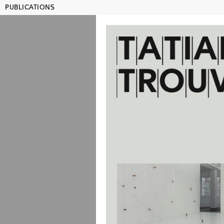
PUBLICATIONS
MAMCO GENÈVE
SHO
Publications
Titre, artiste, année, ISBN...
Julien
Lehrer
Lauren
Rachel
Rosem
co-édité ave
reproduction