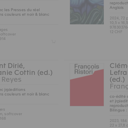
reproduct
Anglais
c les Presses du réel
s couleurs et noir & blanc
2024, 72 
10,5 x 16,
97830376
ages
12 CHF
softcover
914
Z
t Dirié,
Cléme
nie Cottin (ed.)
Lefra
Reyes
(ed.)
Franç
c jrp|editions
s couleurs et noir & blanc
co-édité 
et jrp|edi
reproduct
ges
Bilingue :
cm, softcover
168
2023, 184
22 x 27,8