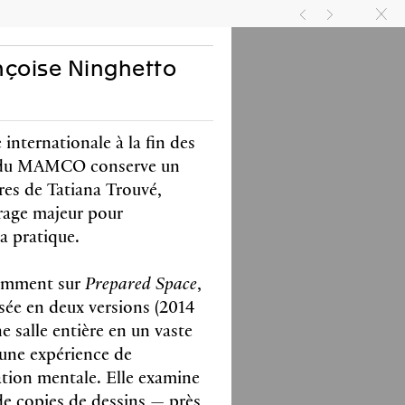
A
COMMUNAUTÉ
EN
FR
g
h
k
ançoise Ninghetto
 internationale à la fin des
on du MAMCO conserve un
es de Tatiana Trouvé,
rage majeur pour
a pratique.
l Bovier, Elisabeth
tamment sur
Prepared Space
,
n, Pamela Lee
isée en deux versions (2014
an Hsu
e salle entière en un vaste
avec Verlag der Buchhandlung
 une expérience de
nd Franz König
ions couleurs et noir & blanc
ation mentale. Elle examine
de copies de dessins — près