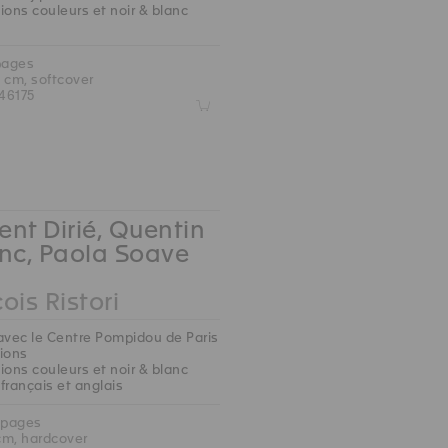
ions couleurs et noir & blanc
pages
5 cm, softcover
46175
Z
nt Dirié, Quentin
nc, Paola Soave
ois Ristori
avec le Centre Pompidou de Paris
tions
ions couleurs et noir & blanc
 français et anglais
 pages
 cm, hardcover