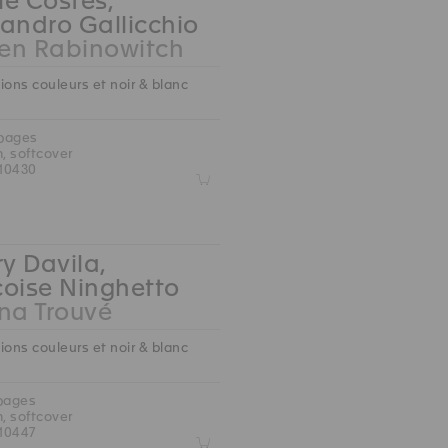
e Costes,
andro Gallicchio
en Rabinowitch
ions couleurs et noir & blanc
 pages
m, softcover
10430
Z
ry Davila,
çoise Ninghetto
na Trouvé
ions couleurs et noir & blanc
 pages
m, softcover
10447
Z