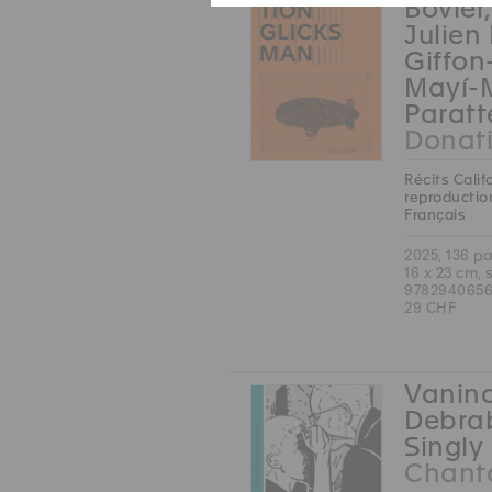
Bovier
Julien
Giffon
Mayí-
Paratt
Donat
Récits Calif
reproduction
Français
2025, 136 p
16 x 23 cm, 
9782940656
29 CHF
Vanina
Debrab
Singly 
Chanta