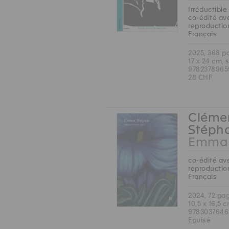
Irréductible
co-édité ave
reproduction
Français
2025, 368 p
17 x 24 cm, 
9782378965
28 CHF
Clémen
Stépha
Emma 
co-édité ave
reproduction
Français
2024, 72 pa
10,5 x 16,5 
9783037646
Epuisé