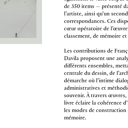
2025, 184
de 350 items — présenté d
22.5 x 30
l’artiste, ainsi qu’un seco
ages
97837533
hardcover
49 CHF
correspondances. Ces dispo
212
Z
cœur opératoire de l’œuvr
classement, de mémoire et 
 Collet, Sophie
Miche
Les contributions de Franç
s
Cost
Davila proposent une anal
Filliou
Rober
différents ensembles, metta
centrale du dessin, de l’arc
s couleurs et noir & blanc
reproduct
Anglais
démarche où l’intime dialo
administratives et méthodi
ages
2025, 104
softcover
16 x 23 c
souvenir. À travers œuvres
134
97829406
Z
livre éclaire la cohérence d
29 CHF
les modes de construction 
mémoire.
ernard, Lionel
Paul 