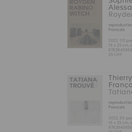
Sophie
Alessa
Royde
reproduction
Français
2022, 112 p
16 x 23 cm, 
978294065
25 CHF
Thierry
Franço
Tatian
reproduction
Français
2022, 80 pa
16 x 23 cm, 
978294065