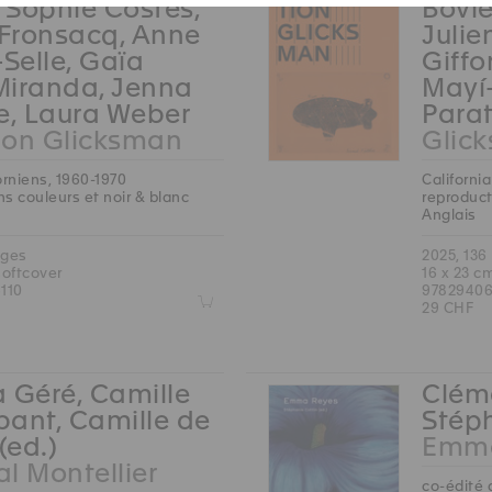
, Sophie Costes,
Bovie
 Fronsacq, Anne
Julie
-Selle, Gaïa
Giffo
Miranda, Jenna
Mayí
e, Laura Weber
Parat
ion Glicksman
Glic
orniens, 1960-1970
Californi
s couleurs et noir & blanc
reproduct
Anglais
ages
2025, 136
softcover
16 x 23 c
110
97829406
Z
29 CHF
 Géré, Camille
Cléme
ant, Camille de
Stéph
(ed.)
Emma
l Montellier
co-édité 