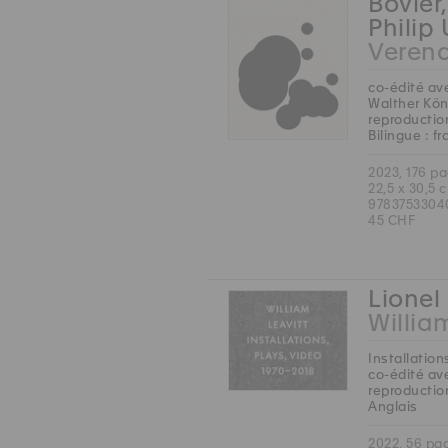
Bovier
Philip
Veren
co-édité av
Walther Kön
reproduction
Bilingue : f
2023, 176 p
22,5 x 30,5 
9783753304
45 CHF
Lionel 
Willia
Installation
co-édité ave
reproduction
Anglais
2022, 56 pa