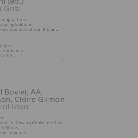
ni (ed.)
 Grisi
ring of time
avec jrp|editions
ions couleurs et noir & blanc
 pages
m, hardcover
45666
Z
l Bovier, AA
on, Claire Gilman
ral Idea
mo
avec le Drawing Center de New
p|editions
ions couleurs