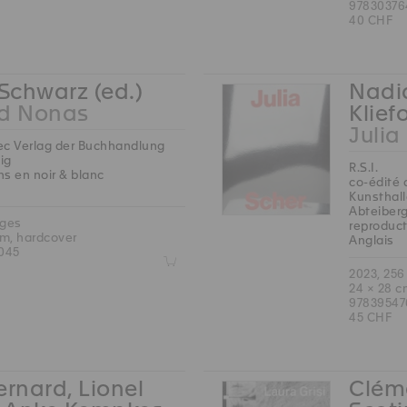
97830376
40 CHF
 Schwarz (ed.)
Nadia
rd Nonas
Klief
Julia
ec Verlag der Buchhandlung
ig
R.S.I.
ns en noir & blanc
co-édité 
Kunsthall
Abteiberg
ages
reproduct
cm, hardcover
Anglais
045
Z
2023, 256
24 × 28 c
9783954
45 CHF
ernard, Lionel
Cléme