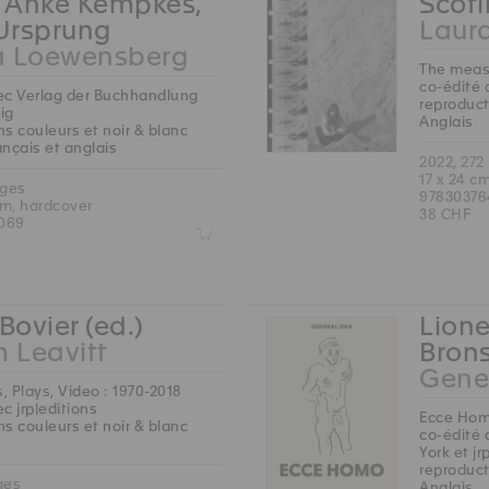
, Anke Kempkes,
Scoti
 Ursprung
Laura
a Loewensberg
The measu
co-édité 
ec Verlag der Buchhandlung
reproduct
ig
Anglais
s couleurs et noir & blanc
rançais et anglais
2022, 272
17 x 24 c
ages
97830376
cm, hardcover
38 CHF
069
Z
Bovier (ed.)
Lione
m Leavitt
Brons
Gene
s, Plays, Video : 1970-2018
c jrp|editions
Ecce Ho
s couleurs et noir & blanc
co-édité 
York et jr
reproduct
ges
Anglais