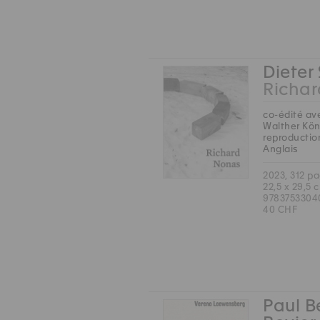
Dieter
Richa
co-édité av
Walther Kön
reproductio
Anglais
2023, 312 p
22,5 x 29,5 
9783753304
40 CHF
Paul B