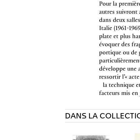
Pour la premiè
autres suivront
dans deux salle
Italie (1961-196
plate et plus ha
évoquer des fra
portique ou de g
particulièrement
développe une a
ressortir l’« act
la technique et
facteurs mis en 
DANS LA COLLECTI