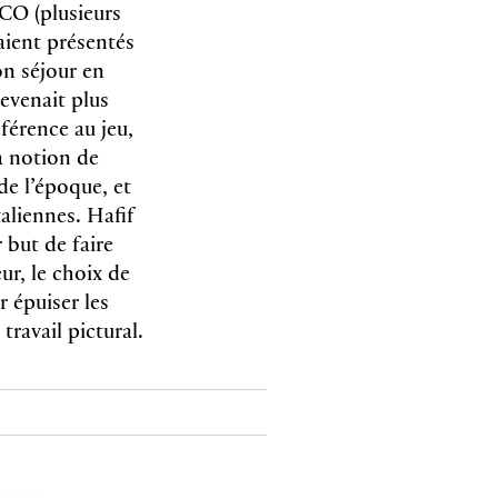
CO (plusieurs
aient présentés
on séjour en
devenait plus
éférence au jeu,
a notion de
de l’époque, et
taliennes. Hafif
 but de faire
eur, le choix de
 épuiser les
travail pictural.