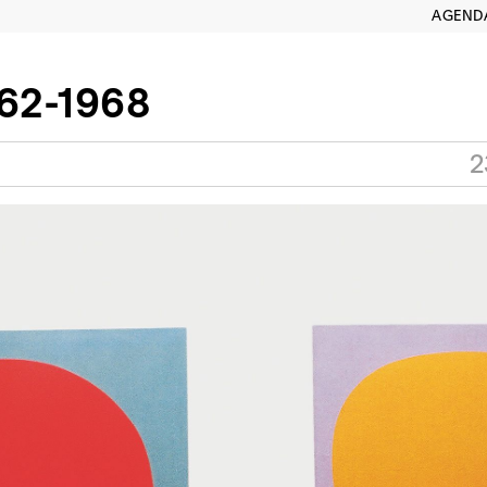
AGEND
962-1968
2