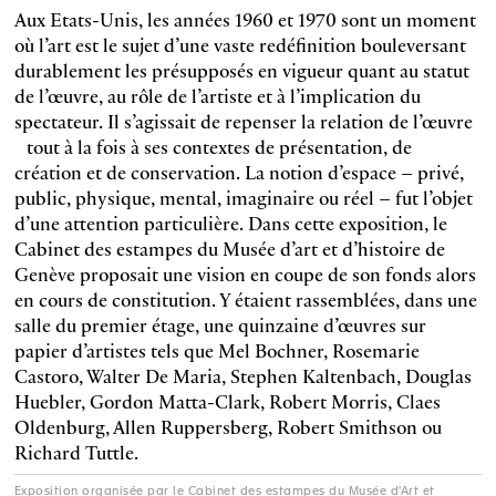
Aux Etats-Unis, les années 1960 et 1970 sont un moment
où l’art est le sujet d’une vaste redéfinition bouleversant
durablement les présupposés en vigueur quant au statut
de l’œuvre, au rôle de l’artiste et à l’implication du
spectateur. Il s’agissait de repenser la relation de l’œuvre
tout à la fois à ses contextes de présentation, de
création et de conservation. La notion d’espace – privé,
public, physique, mental, imaginaire ou réel – fut l’objet
d’une attention particulière. Dans cette exposition, le
Cabinet des estampes du Musée d’art et d’histoire de
Genève proposait une vision en coupe de son fonds alors
en cours de constitution. Y étaient ras­semblées, dans une
salle du premier étage, une quinzaine d’œuvres sur
papier d’artistes tels que Mel Bochner, Rosemarie
Castoro, Walter De Maria, Stephen Kaltenbach, Douglas
Huebler, Gordon Matta-Clark, Robert Morris, Claes
Oldenburg, Allen Ruppersberg, Robert Smithson ou
Richard Tuttle.
Exposition organisée par le Cabinet des estampes du Musée d'Art et