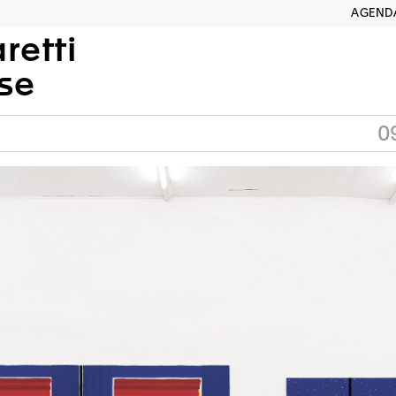
AGEND
retti
se
0