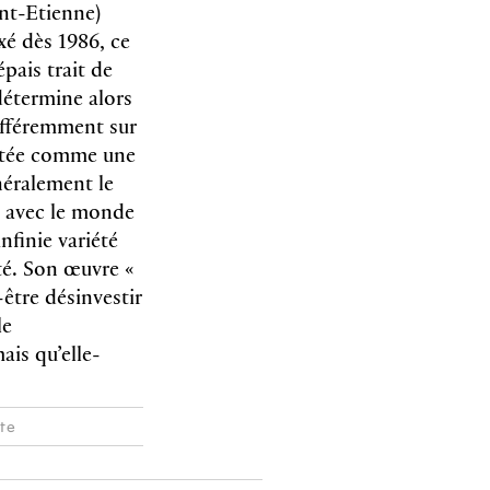
int-Etienne)
ixé dès 1986, ce
épais trait de
détermine alors
différemment sur
prétée comme une
néralement le
on avec le monde
nfinie variété
ité. Son œuvre «
-être désinvestir
le
is qu’elle-
ète