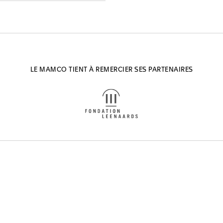
LE MAMCO TIENT À REMERCIER SES PARTENAIRES
WHAT’S O
EXPOSITI
S'INSCRIRE
COLLECT
MÉDIATIO
SOUTENIR