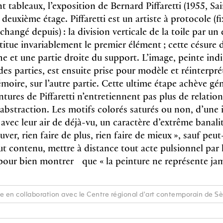
t tableaux, l’exposition de Bernard Piffaretti (1955, Sa
 deuxième étage. Piffaretti est un artiste à protocole (f
changé depuis) : la division verticale de la toile par un 
titue invariablement le premier élément ; cette césure 
he et une partie droite du support. L’image, peinte in
 des parties, est ensuite prise pour modèle et réinter
moire, sur l’autre partie. Cette ultime étape achève gé
ntures de Piffaretti n’entretiennent pas plus de relati
l’abstraction. Les motifs colorés saturés ou non, d’une i
, avec leur air de déjà-vu, un caractère d’extrême banal
uver, rien faire de plus, rien faire de mieux », sauf peut
ut contenu, mettre à distance tout acte pulsionnel par 
our bien montrer que « la peinture ne représente jama
e en collaboration avec le Centre régional d'art contemporain de S