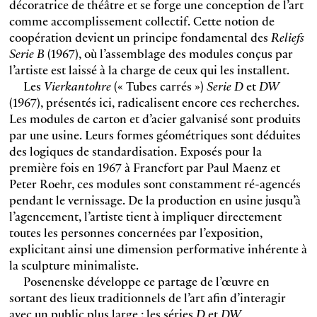
décoratrice de théâtre et se forge une conception de l’art
comme accomplissement collectif. Cette notion de
coopération devient un principe fondamental des
Reliefs
Serie B
(1967), où l’assemblage des modules conçus par
l’artiste est laissé à la charge de ceux qui les installent.
Les
Vierkantohre
(« Tubes carrés »)
Serie D
et
DW
(1967), présentés ici, radicalisent encore ces recherches.
Les modules de carton et d’acier galvanisé sont produits
par une usine. Leurs formes géométriques sont déduites
des logiques de standardisation. Exposés pour la
première fois en 1967 à Francfort par Paul Maenz et
Peter Roehr, ces modules sont constamment ré-agencés
pendant le vernissage. De la production en usine jusqu’à
l’agencement, l’artiste tient à impliquer directement
toutes les personnes concernées par l’exposition,
explicitant ainsi une dimension performative inhérente à
la sculpture minimaliste.
Posenenske développe ce partage de l’œuvre en
sortant des lieux traditionnels de l’art afin d’interagir
avec un public plus large : les séries
D
et
DW