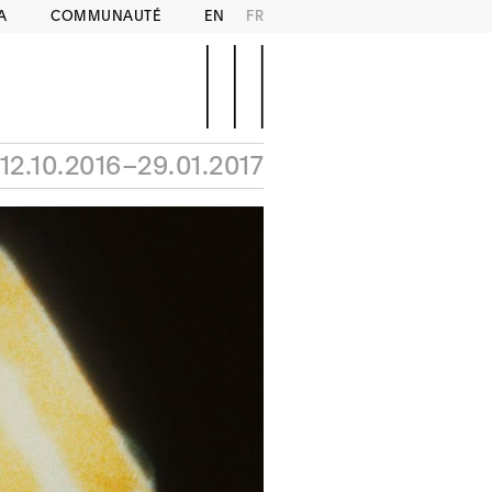
A
COMMUNAUTÉ
EN
FR
12.10.2016–29.01.2017