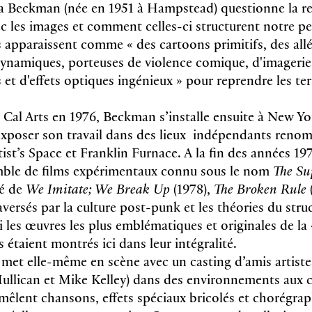
a Beckman (née en 1951 à Hampstead) questionne la re
c les images et comment celles-ci structurent notre pe
ms apparaissent comme « des cartoons primitifs, des all
ynamiques, porteuses de violence comique, d'imagerie 
 et d'effets optiques ingénieux » pour reprendre les t
Cal Arts en 1976, Beckman s’installe ensuite à New Yo
xposer son travail dans des lieux indépendants re
ist’s Space et Franklin Furnace. A la fin des années 1970
mble de films expérimentaux connu sous le nom
The Su
é de
We Imitate; We Break Up
(1978),
The Broken Rule
aversés par la culture post-punk et les théories du stru
 les œuvres les plus emblématiques et originales de la 
s étaient montrés ici dans leur intégralité.
met elle-même en scène avec un casting d’amis artist
ullican et Mike Kelley) dans des environnements aux 
 mêlent chansons, effets spéciaux bricolés et chorégrap