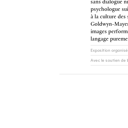
sans dialogue ni
psychologue sui
à la culture des
Goldwyn-Mayer. 
images performa
langage purement
Exposition organisé
Avec le soutien de 