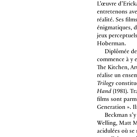
L’œuvre d’Erick
entretenons ave
réalité. Ses fil
énigmatiques, d
jeux perceptuels
Hoberman.
Diplômée de 
commence à y e
The Kitchen, Art
réalise un ense
Trilogy
constitu
Hand
(1981). Tr
films sont parmi
Generation ». Il
Beckman s’y 
Welling, Matt M
acidulées où se