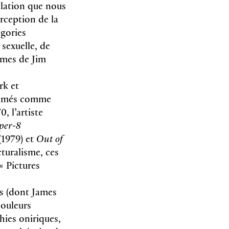
lation que nous
rception de la
égories
sexuelle, de
ermes de Jim
rk et
nommés comme
, l’artiste
per-8
(1979) et
Out of
cturalisme, ces
« Pictures
es (dont James
couleurs
hies oniriques,