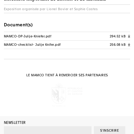
Exposition organisée par Lionel Bovier et Sophie Costes
Document(s)
MAMCO-DP-Julije-Kniefer.pdf
294.52 kB
A
MAMCO-checklist- Julije Knifer.pdf
256.08 kB
A
LE MAMCO TIENT À REMERCIER SES PARTENAIRES
NEWSLETTER
S'INSCRIRE