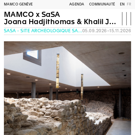
MAMCO GENÈVE
AGENDA
COMMUNAUTÉ
EN
FR
MAMCO x SaSA
Joana Hadjithomas & Khalil Joreige
SASA - SITE ARCHÉOLOGIQUE SAINT-ANTOINE, GENÈVE
05.09.2026–15.11.2026