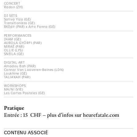
CONCERT
Radon (ZH)
DJ SETS
Sativa Yiza (GE)
Transitionless (GE)
BKEdit (PAR) x Arto Fanna (GE)
PERFORMANCES
24AM (GE)
AUROLA GYŐRFI (PAR)
MIRAÉ (PAR)
OLLIE (LYS)
SNEILA (GE)
DIGITAL ART
Amadou Bah (PAR)
Connor Van Looveren-Baines (LDN)
Loukhine (GE)
TALIA’KAH (PAR)
WORKSHOPS
MA/NI (VIE)
Les Cartes Postales (GE)
Pratique
Entrée : 15 CHF – plus d’infos sur
heurefatale.com
CONTENU ASSOCIÉ