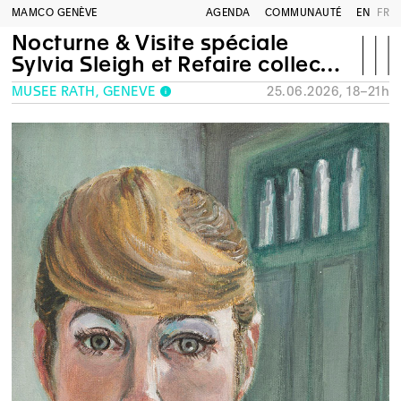
MAMCO GENÈVE
AGENDA
COMMUNAUTÉ
EN
FR
Nocturne & Visite spéciale
Sylvia Sleigh et Refaire collection
MUSÉE RATH, GENÈVE
25.06.2026, 18–21h