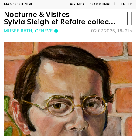
MAMCO GENÈVE
AGENDA
COMMUNAUTÉ
EN
FR
Nocturne & Visites
Sylvia Sleigh et Refaire collection
MUSÉE RATH, GENÈVE
02.07.2026, 18–21h