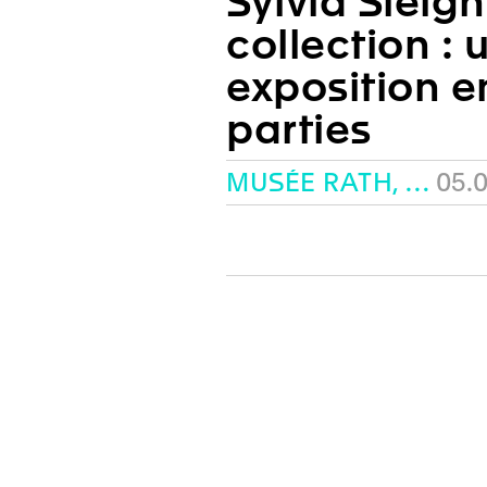
Sylvia Sleigh
collection : 
exposition e
parties
MUSÉE RATH, GENÈVE
05.