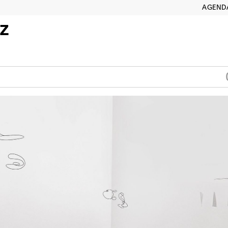
AGEND
z