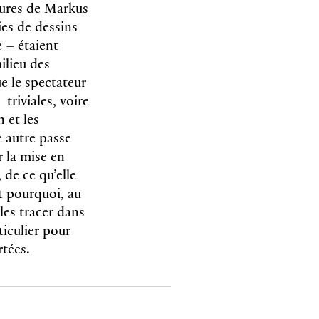
tures de Markus
es de dessins
 – étaient
ilieu des
ue le spectateur
riviales, voire
 et les
 autre passe
r la mise en
 de ce qu’elle
t pourquoi, au
les tracer dans
ticulier pour
rtées.