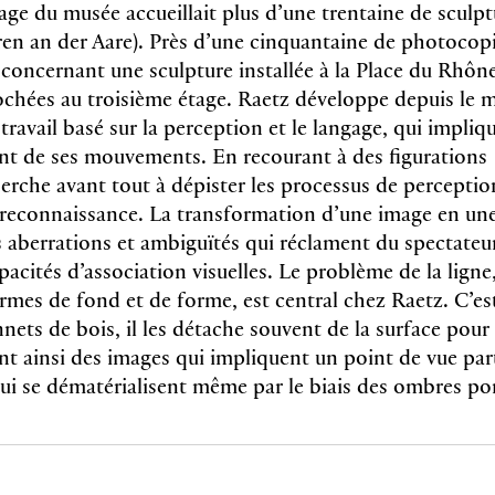
age du musée accueillait plus d’une trentaine de sculp
ren an der Aare). Près d’une cinquantaine de photocopi
 concernant une sculpture installée à la Place du Rhône
chées au troisième étage. Raetz développe depuis le m
ravail basé sur la perception et le langage, qui impliq
nt de ses mouvements. En recourant à des figurations t
erche avant tout à dépister les processus de perception
econnaissance. La transformation d’une image en une
s aberrations et ambiguïtés qui réclament du spectateu
acités d’association visuelles. Le problème de la ligne,
rmes de fond et de forme, est central chez Raetz. C’es
ets de bois, il les détache souvent de la surface pour 
nt ainsi des images qui impliquent un point de vue par
qui se dématérialisent même par le biais des ombres po