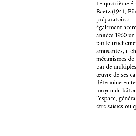
Le quatrième ét
Raetz (1941, Bü
préparatoires –
également accro
années 1960 un t
par le trucheme
amusantes, il ch
mécanismes de r
par de multiple
œuvre de ses cap
détermine en te
moyen de bâtonn
l’espace, généra
être saisies ou 