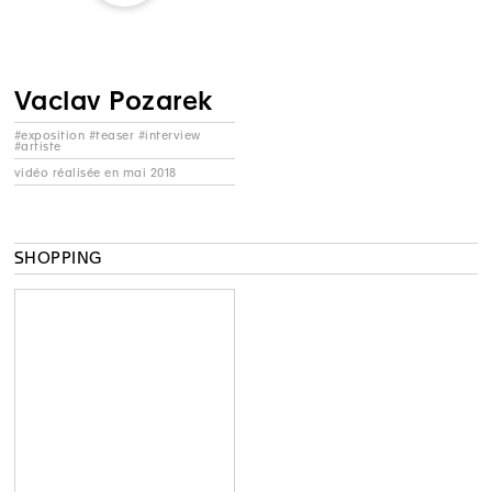
Vaclav Pozarek
#exposition #teaser #interview
#artiste
vidéo réalisée en mai 2018
SHOPPING