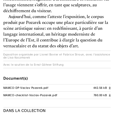
l’usage viennent s’offrir, en tant que sculptures, au
déchiffrement du visiteur.
Aujourd’hui, comme l’atteste l’exposition, le corpus
produit par Pozarek occupe une place particulière sur la
scène artistique suisse : en redéfinissant, à partir d’un
langage international, un héritage moderniste de
l’Europe de l’Est, il contribue à élargir la question du
vernaculaire et du statut des objets d’art.
Exposition organisée par Lionel Bovier et Fabrice Stroun, avec l’assistance
de Lisa Kaczmarek
Avec le soutien de la Ernst Göhner Stiftung
Document(s)
MAMCO-DP-Vaclav Pozarek.pdf
442.56 kB
A
MAMCO-checklist-Vaclav-Pozarek.pdf
760.00 kB
A
DANS LA COLLECTION